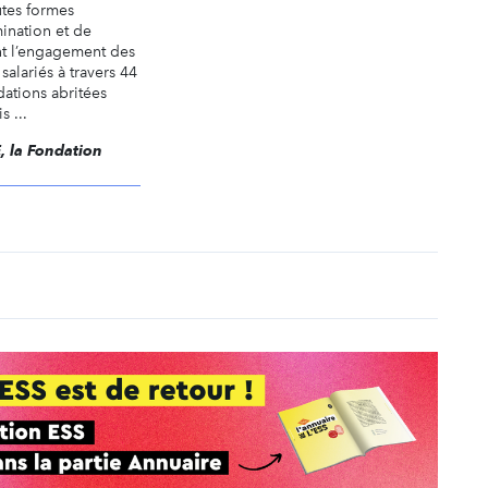
utes formes
mination et de
nt l’engagement des
salariés à travers 44
dations abritées
s ...
E, la Fondation