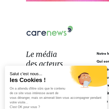
Carenews,
Le
média
des
acteurs
Le média
Notre h
de
des acteurs
Qui so
l'engagement
Ligne é
de l'engagement
Salut c'est nous...
Pourquo
les Cookies !
Acteur
On a attendu d'être sûrs que le contenu
de ce site vous intéresse avant de
Actuali
vous déranger, mais on aimerait bien vous accompagner pendant
Appels 
votre visite...
C'est OK pour vous ?