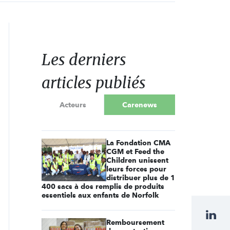
Les derniers
articles publiés
Acteurs
Carenews
La Fondation CMA
CGM et Feed the
Children unissent
leurs forces pour
distribuer plus de 1
400 sacs à dos remplis de produits
essentiels aux enfants de Norfolk
Remboursement