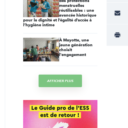
des protections
menstruelles
réutilisables : une
avancée historique
pour la dignité et l’égalité d’accès à
l’hygiène intime
À Mayotte, une
jeune génération
choisit
l'engagement
AFFICHER PLUS