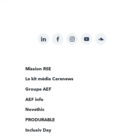
LinkedIn
Facebook
Instagram
YouTube
Soundcloud
Suivez-
nous
sur:
Mission RSE
Le kit média Carenews
Groupe AEF
AEF info
Novethic
PRODURABLE
Inclusiv Day