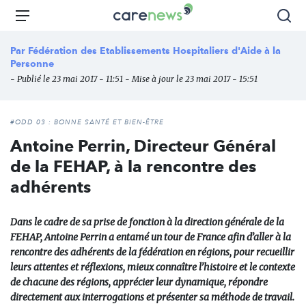
Aller
Carenews,
Menu
Rec
au
Le
contenu
média
Par
Fédération des Etablissements Hospitaliers d'Aide à la
principal
des
Personne
acteurs
- Publié le 23 mai 2017 - 11:51 - Mise à jour le 23 mai 2017 - 15:51
de
l'engagement
#ODD 03 : BONNE SANTÉ ET BIEN-ÊTRE
Antoine Perrin, Directeur Général
de la FEHAP, à la rencontre des
adhérents
Dans le cadre de sa prise de fonction à la direction générale de la
FEHAP, Antoine Perrin a entamé un tour de France afin d’aller à la
rencontre des adhérents de la fédération en régions, pour recueillir
leurs attentes et réflexions, mieux connaître l’histoire et le contexte
de chacune des régions, apprécier leur dynamique, répondre
directement aux interrogations et présenter sa méthode de travail.