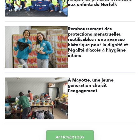
aux enfants de Norfolk
Remboursement des
protections menstruelles
réutilisables : une avancée
historique pour la dignité et
l’égalité d’accès à l’hygiène
intime
À Mayotte, une jeune
génération choisit
l'engagement
AFFICHER PLUS