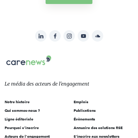
LinkedIn
Facebook
Instagram
YouTube
Soundcloud
Suivez-
nous
Carenews,
sur:
Le
média
des
Le média
des acteurs
de l'engagement
acteurs
de
Notre histoire
Emplois
l'engagement
Qui sommes-nous ?
Publications
Ligne éditoriale
Évènements
Pourquoi s'inscrire
Annuaire des solutions RSE
Acteurs de l'engagement
S'inscrire aux newsletters