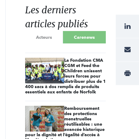
Les derniers
articles publiés
Acteurs
Carenews
La Fondation CMA
CGM et Feed the
Children unissent
leurs forces pour
distribuer plus de 1
400 sacs à dos remplis de produits
essentiels aux enfants de Norfolk
Remboursement
des protections
menstruelles
réutilisables : une
avancée historique
pour la dignité et l’égalité d’accès à