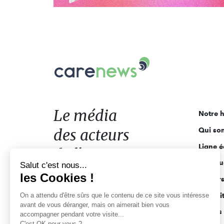
Carenews,
Le
média
des
acteurs
Le média
Notre h
de
des acteurs
Qui so
l'engagement
Ligne é
de l'engagement
Pourquo
Salut c'est nous...
les Cookies !
Acteur
On a attendu d'être sûrs que le contenu de ce site vous intéresse
Actuali
avant de vous déranger, mais on aimerait bien vous
Appels 
accompagner pendant votre visite...
C'est OK pour vous ?