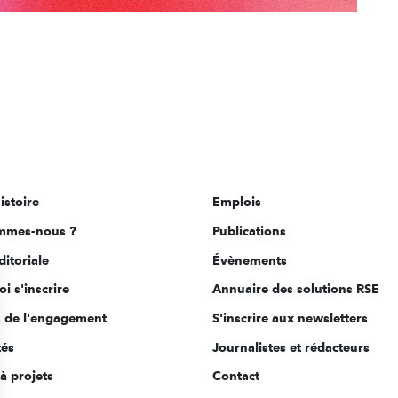
istoire
Emplois
mmes-nous ?
Publications
ditoriale
Évènements
i s'inscrire
Annuaire des solutions RSE
s de l'engagement
S'inscrire aux newsletters
tés
Journalistes et rédacteurs
à projets
Contact