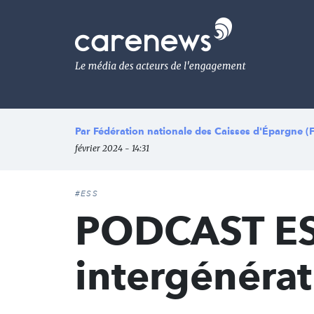
Aller
au
Carenews,
contenu
Le
principal
média
des
acteurs
de
l'engagement
Par
Fédération nationale des Caisses d'Épargne 
février 2024 - 14:31
#ESS
PODCAST ESS
intergénérat