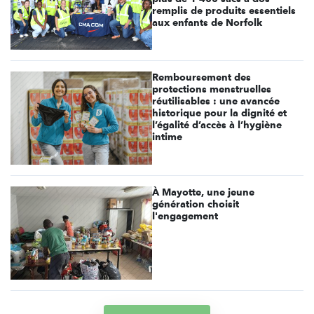
remplis de produits essentiels
aux enfants de Norfolk
Remboursement des
protections menstruelles
réutilisables : une avancée
historique pour la dignité et
l’égalité d’accès à l’hygiène
intime
À Mayotte, une jeune
génération choisit
l'engagement