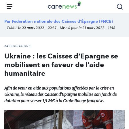
Aller
Carenews,
Menu
Rec
au
Le
contenu
média
Par
Fédération nationale des Caisses d'Épargne (FNCE)
principal
des
- Publié le 22 mars 2022 - 22:37 - Mise à jour le 23 mars 2022 - 11:18
acteurs
de
l'engagement
#ASSOCIATIONS
Ukraine : les Caisses d’Epargne se
mobilisent en faveur de l’aide
humanitaire
Afin de venir en aide aux populations affectées par la crise en
Ukraine, le réseau des Caisses d’Epargne mobilise son fonds de
dotation pour verser 1,5 M€ à la Croix-Rouge française.