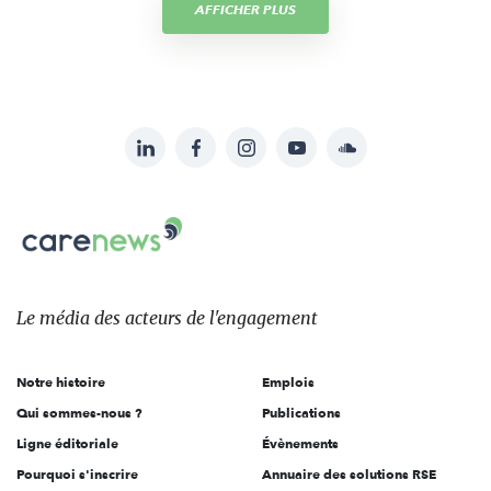
AFFICHER PLUS
LinkedIn
Facebook
Instagram
YouTube
Soundcloud
Suivez-
nous
Carenews,
sur:
Le
média
des
Le média
des acteurs
de l'engagement
acteurs
de
Notre histoire
Emplois
l'engagement
Qui sommes-nous ?
Publications
Ligne éditoriale
Évènements
Pourquoi s'inscrire
Annuaire des solutions RSE