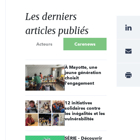
Les derniers
articles publiés
Acteurs
Carenews
À Mayotte, une
jeune génération
choisit
l'engagement
12 initiatives
solidaires contre
les inégalités et les
vulnérabilités
SÉRIE - Découvrir