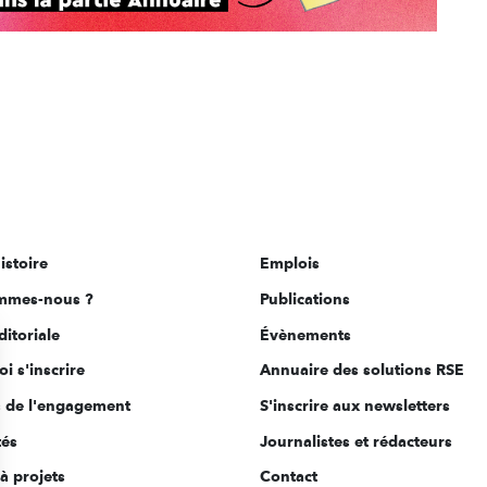
istoire
Emplois
mmes-nous ?
Publications
ditoriale
Évènements
i s'inscrire
Annuaire des solutions RSE
s de l'engagement
S'inscrire aux newsletters
tés
Journalistes et rédacteurs
à projets
Contact