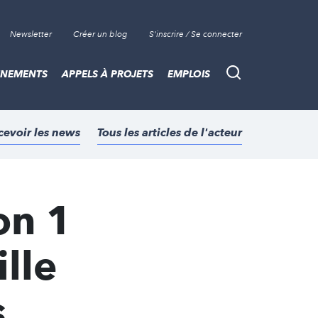
Newsletter
Créer un blog
S'inscrire / Se connecter
ÈNEMENTS
APPELS À PROJETS
EMPLOIS
Recherche
cevoir les news
Tous les articles de l'acteur
on 1
ille
s