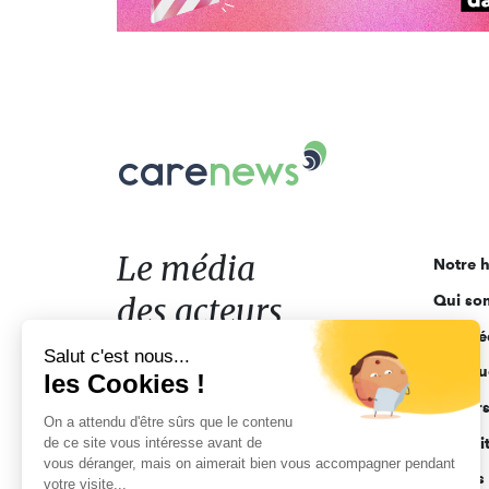
Carenews,
Le
média
des
acteurs
Le média
Notre h
de
des acteurs
Qui so
l'engagement
Ligne é
de l'engagement
Salut c'est nous...
Pourquo
les Cookies !
Acteur
On a attendu d'être sûrs que le contenu
de ce site vous intéresse avant de
Actuali
vous déranger, mais on aimerait bien vous accompagner pendant
Appels 
votre visite...