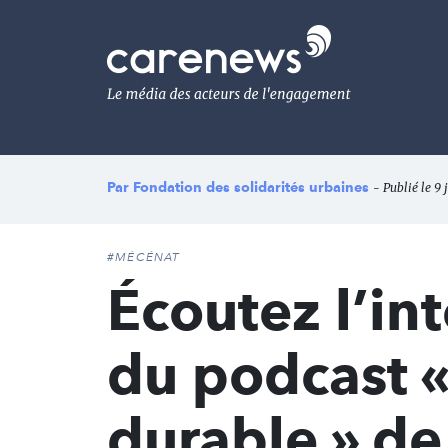
Aller
au
Carenews,
contenu
Le
principal
média
des
acteurs
de
l'engagement
Par
Fondation des solidarités urbaines
- Publié le 9 
#MÉCÉNAT
Écoutez l’int
du podcast « 
durable » de