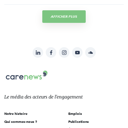
AFFICHER PLUS
LinkedIn
Facebook
Instagram
YouTube
Soundcloud
Suivez-
nous
Carenews,
sur:
Le
média
des
Le média
des acteurs
de l'engagement
acteurs
de
Notre histoire
Emplois
l'engagement
Qui sommes-nous ?
Publications