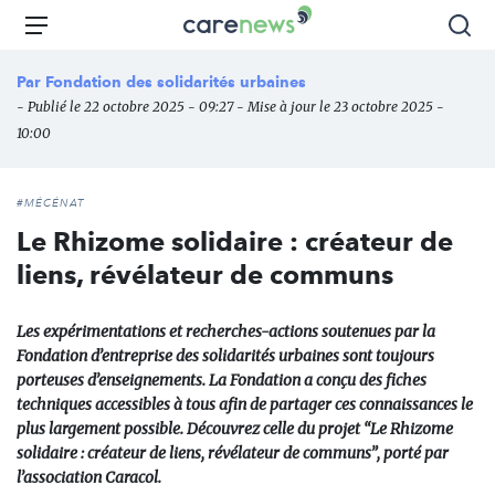
Aller
Carenews,
Menu
Rec
au
Le
contenu
média
Par
Fondation des solidarités urbaines
principal
des
- Publié le 22 octobre 2025 - 09:27 - Mise à jour le 23 octobre 2025 -
acteurs
10:00
de
l'engagement
#MÉCÉNAT
Le Rhizome solidaire : créateur de
liens, révélateur de communs
Les expérimentations et recherches-actions soutenues par la
Fondation d’entreprise des solidarités urbaines sont toujours
porteuses d’enseignements. La Fondation a conçu des fiches
techniques accessibles à tous afin de partager ces connaissances le
plus largement possible. Découvrez celle du projet “Le Rhizome
solidaire : créateur de liens, révélateur de communs”, porté par
l’association Caracol.