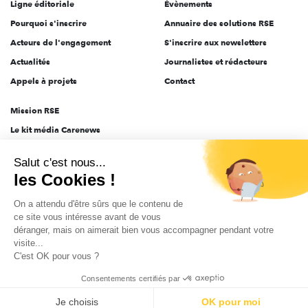
Ligne éditoriale
Évènements
Pourquoi s'inscrire
Annuaire des solutions RSE
Acteurs de l'engagement
S'inscrire aux newsletters
Actualités
Journalistes et rédacteurs
Appels à projets
Contact
Mission RSE
Le kit média Carenews
Groupe AEF
Salut c'est nous...
AEF info
les Cookies !
Novethic
On a attendu d'être sûrs que le contenu de
PRODURABLE
ce site vous intéresse avant de vous
Inclusiv Day
déranger, mais on aimerait bien vous accompagner pendant votre
visite...
C'est OK pour vous ?
CGV
Données personnelles
Mentions légales
2025-2026 Tout droits réservés
Consentements certifiés par
Je choisis
OK pour moi