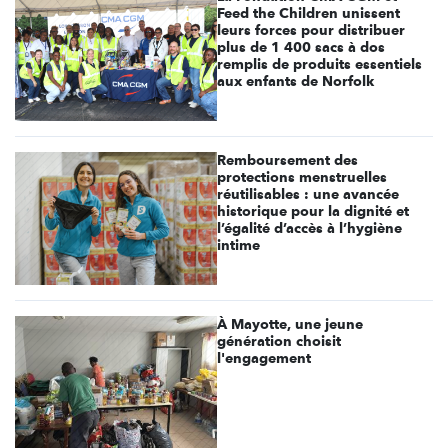
Feed the Children unissent
leurs forces pour distribuer
plus de 1 400 sacs à dos
remplis de produits essentiels
aux enfants de Norfolk
Remboursement des
protections menstruelles
réutilisables : une avancée
historique pour la dignité et
l’égalité d’accès à l’hygiène
intime
À Mayotte, une jeune
génération choisit
l'engagement