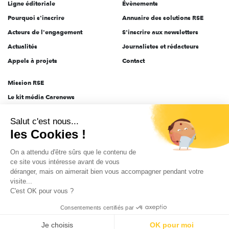
Ligne éditoriale
Évènements
Pourquoi s'inscrire
Annuaire des solutions RSE
Acteurs de l'engagement
S'inscrire aux newsletters
Actualités
Journalistes et rédacteurs
Appels à projets
Contact
Mission RSE
Le kit média Carenews
Groupe AEF
Salut c'est nous...
AEF info
les Cookies !
Novethic
On a attendu d'être sûrs que le contenu de
PRODURABLE
ce site vous intéresse avant de vous
Inclusiv Day
déranger, mais on aimerait bien vous accompagner pendant votre
visite...
C'est OK pour vous ?
CGV
Données personnelles
Mentions légales
2025-2026 Tout droits réservés
Consentements certifiés par
Je choisis
OK pour moi