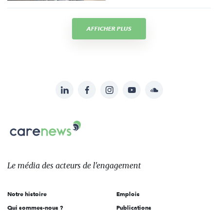
AFFICHER PLUS
LinkedIn
Facebook
Instagram
YouTube
Soundcloud
Suivez-
nous
Carenews,
sur:
Le
média
des
Le média
des acteurs
de l'engagement
acteurs
de
Notre histoire
Emplois
l'engagement
Qui sommes-nous ?
Publications