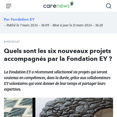
Aller
Carenews,
Menu
Rec
au
Le
contenu
média
Par
Fondation EY
principal
des
- Publié le 7 mars 2024 - 16:09 - Mise à jour le 11 mars 2024 - 16:28
acteurs
de
l'engagement
#MÉCÉNAT
Quels sont les six nouveaux projets
accompagnés par la Fondation EY ?
La Fondation EY a récemment sélectionné six projets qui seront
soutenus en compétences, dans la durée, grâce aux collaborateurs
EY volontaires qui vont donner de leur temps et partager leurs
expertises.