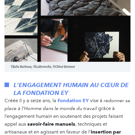
©Julie Barbeau, ©LaReverdie, ©Chloé Boinnot
L'ENGAGEMENT HUMAIN AU CŒUR DE
LA FONDATION EY
Créée il y a seize ans, la
Fondation EY
vise à
redonner sa
place à l’Homme dans le monde du travail
grâce à
l’engagement humain en soutenant des projets faisant
appel aux
savoir-faire manuels
, techniques et
artisanaux et en agissant en faveur de l’
insertion par