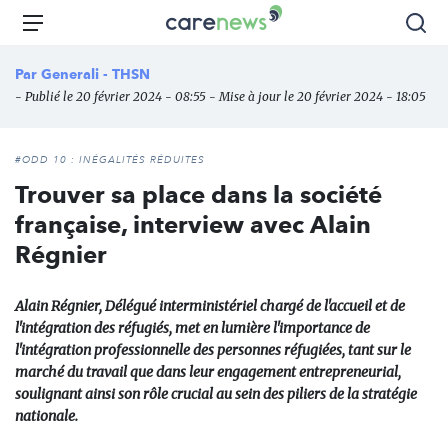
Aller
Carenews,
Menu
Rec
au
Le
contenu
média
Par
Generali - THSN
principal
des
- Publié le 20 février 2024 - 08:55 - Mise à jour le 20 février 2024 - 18:05
acteurs
de
l'engagement
#ODD 10 : INÉGALITÉS RÉDUITES
Trouver sa place dans la société
française, interview avec Alain
Régnier
Alain Régnier, Délégué interministériel chargé de l'accueil et de
l'intégration des réfugiés, met en lumière l'importance de
l'intégration professionnelle des personnes réfugiées, tant sur le
marché du travail que dans leur engagement entrepreneurial,
soulignant ainsi son rôle crucial au sein des piliers de la stratégie
nationale.