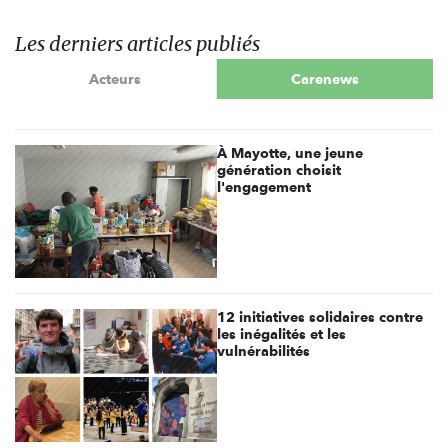
Les derniers articles publiés
Acteurs
Carenews
À Mayotte, une jeune
génération choisit
l'engagement
12 initiatives solidaires contre
les inégalités et les
vulnérabilités