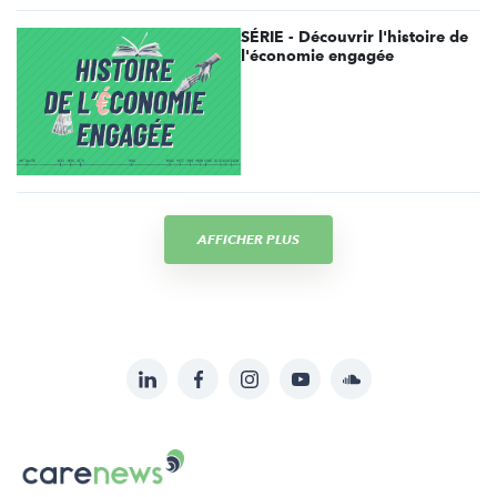
SÉRIE - Découvrir l'histoire de
l'économie engagée
AFFICHER PLUS
LinkedIn
Facebook
Instagram
YouTube
Soundcloud
Suivez-
nous
Carenews,
sur:
Le