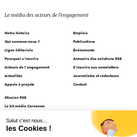
média
des
Le média
des acteurs
de l'engagement
acteurs
de
Notre histoire
Emplois
l'engagement
Qui sommes-nous ?
Publications
Ligne éditoriale
Évènements
Pourquoi s'inscrire
Annuaire des solutions RSE
Acteurs de l'engagement
S'inscrire aux newsletters
Actualités
Journalistes et rédacteurs
Appels à projets
Contact
Mission RSE
Le kit média Carenews
Groupe AEF
Salut c'est nous...
AEF info
les Cookies !
Novethic