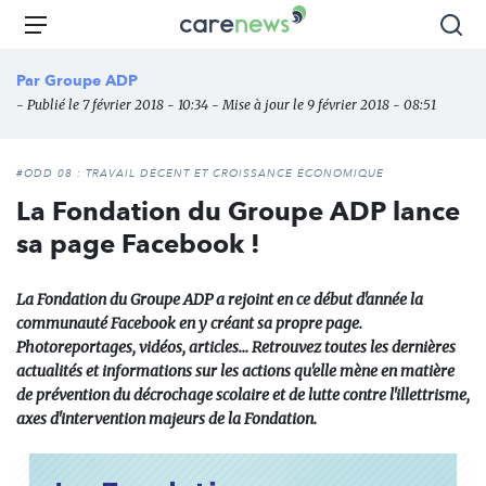
Aller
Carenews,
Menu
Rec
au
Le
contenu
média
Par
Groupe ADP
principal
des
- Publié le 7 février 2018 - 10:34 - Mise à jour le 9 février 2018 - 08:51
acteurs
de
l'engagement
#ODD 08 : TRAVAIL DÉCENT ET CROISSANCE ÉCONOMIQUE
La Fondation du Groupe ADP lance
sa page Facebook !
La Fondation du Groupe ADP a rejoint en ce début d'année la
communauté Facebook en y créant sa propre page.
Photoreportages, vidéos, articles… Retrouvez toutes les dernières
actualités et informations sur les actions qu'elle mène en matière
de prévention du décrochage scolaire et de lutte contre l'illettrisme,
axes d'intervention majeurs de la Fondation.