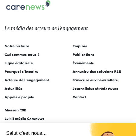
Carenews,
sur:
Le
média
des
Le média
des acteurs
de l'engagement
acteurs
de
Notre histoire
Emplois
l'engagement
Qui sommes-nous ?
Publications
Ligne éditoriale
Évènements
Pourquoi s'inscrire
Annuaire des solutions RSE
Acteurs de l'engagement
S'inscrire aux newsletters
Actualités
Journalistes et rédacteurs
Appels à projets
Contact
Mission RSE
Le kit média Carenews
Groupe AEF
Salut c'est nous...
AEF info