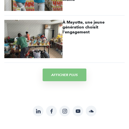
À Mayotte, une jeune
génération choisit
l'engagement
AFFICHER PLUS
LinkedIn
Facebook
Instagram
YouTube
Soundcloud
Suivez-
nous