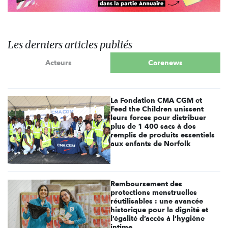
Les derniers articles publiés
Acteurs
Carenews
La Fondation CMA CGM et
Feed the Children unissent
leurs forces pour distribuer
plus de 1 400 sacs à dos
remplis de produits essentiels
aux enfants de Norfolk
Remboursement des
protections menstruelles
réutilisables : une avancée
historique pour la dignité et
l’égalité d’accès à l’hygiène
intime