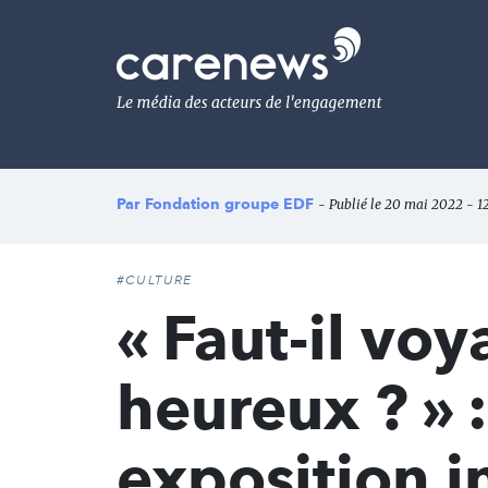
Aller
au
Carenews,
contenu
Le
principal
média
des
acteurs
de
l'engagement
Par
Fondation groupe EDF
- Publié le 20 mai 2022 - 1
#CULTURE
« Faut-il vo
heureux ? » :
exposition i