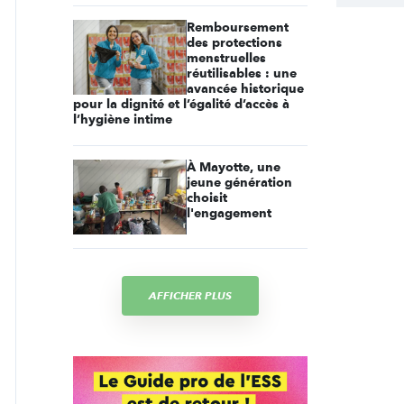
Remboursement
des protections
menstruelles
réutilisables : une
avancée historique
pour la dignité et l’égalité d’accès à
l’hygiène intime
À Mayotte, une
jeune génération
choisit
l'engagement
AFFICHER PLUS