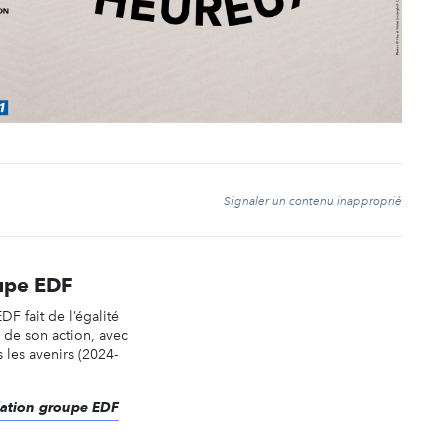
t
Signaler un contenu inapproprié
upe EDF
F fait de l’égalité
é de son action, avec
 les avenirs (2024-
ndation groupe EDF