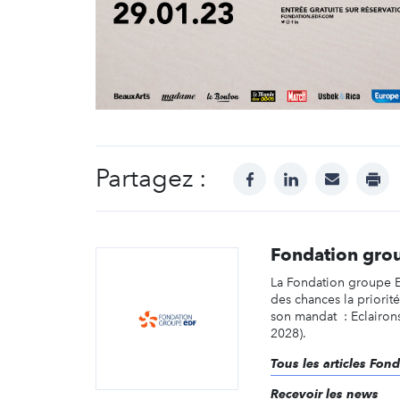
Partagez :
facebook
linkedin
mail
prin
Fondation gro
La Fondation groupe ED
des chances la priorit
son mandat : Eclairons
2028).
Tous les articles Fo
Recevoir les news