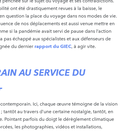
penchée sur le sujet du voyage et ses contradictions.
lité ont été drastiquement revues à la baisse, le
en question la place du voyage dans nos modes de vie.
réquence de nos déplacements est aussi venue mettre en
omme si la pandémie avait servi de pause dans l’action
’a pas échappé aux spécialistes et aux défenseurs de
ignée du dernier
rapport du GIEC
, à agir vite.
AIN AU SERVICE DU
T
art contemporain. Ici, chaque œuvre témoigne de la vision
 ; tantôt au travers d’une certaine nostalgie, tantôt, en
. Pointant parfois du doigt le dérèglement climatique
orcées, les photographies, vidéos et installations,