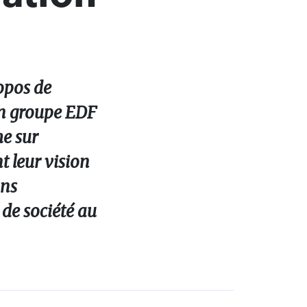
opos de
ion groupe EDF
me sur
t leur vision
ans
 de société au