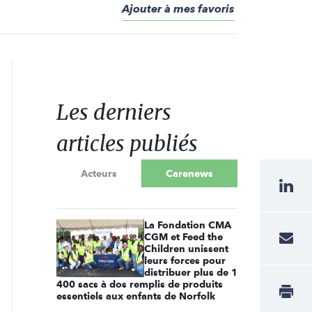
Ajouter à mes favoris
Les derniers
articles publiés
Acteurs
Carenews
La Fondation CMA
CGM et Feed the
Children unissent
leurs forces pour
distribuer plus de 1
400 sacs à dos remplis de produits
essentiels aux enfants de Norfolk