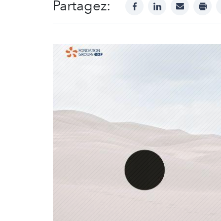
Partagez:
facebook
linkedin
mail
print