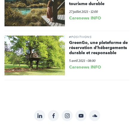
tourisme durable
27 juillet 2021 - 12:00
Carenews INFO
#POSITIVONS
GreenGo, une plateforme de
réservation d’hébergements
durable et responsable
5 avril 2021 - 08:00
Carenews INFO
LinkedIn
Facebook
Instagram
YouTube
Soundcloud
Suivez-
nous