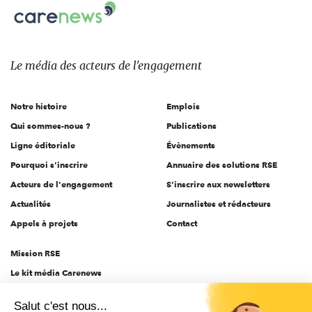
Carenews,
sur:
Le
média
des
Le média
des acteurs
de l'engagement
acteurs
de
Notre histoire
Emplois
l'engagement
Qui sommes-nous ?
Publications
Ligne éditoriale
Évènements
Pourquoi s'inscrire
Annuaire des solutions RSE
Acteurs de l'engagement
S'inscrire aux newsletters
Actualités
Journalistes et rédacteurs
Appels à projets
Contact
Mission RSE
Le kit média Carenews
Groupe AEF
Salut c'est nous...
AEF info