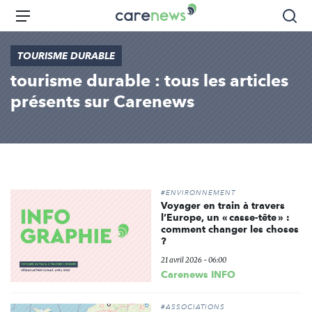
Aller
Carenews,
Menu
Rec
au
Le
contenu
média
TOURISME DURABLE
principal
des
tourisme durable : tous les articles
acteurs
de
présents sur Carenews
l'engagement
#ENVIRONNEMENT
Voyager en train à travers
l’Europe, un « casse-tête » :
comment changer les choses
?
21 avril 2026 - 06:00
Carenews INFO
#ASSOCIATIONS