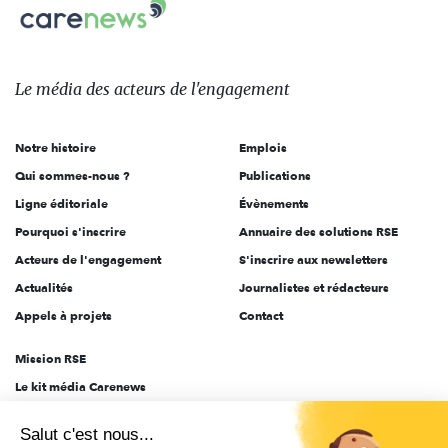
Carenews,
sur:
Le
média
des
Le média
des acteurs
de l'engagement
acteurs
de
Notre histoire
Emplois
l'engagement
Qui sommes-nous ?
Publications
Ligne éditoriale
Évènements
Pourquoi s'inscrire
Annuaire des solutions RSE
Acteurs de l'engagement
S'inscrire aux newsletters
Actualités
Journalistes et rédacteurs
Appels à projets
Contact
Mission RSE
Le kit média Carenews
Groupe AEF
Salut c'est nous...
AEF info