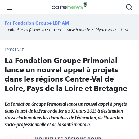
Aller
Carenews,
Menu
Rec
au
Le
contenu
média
Par
Fondation Groupe LBP AM
principal
des
- Publié le 20 février 2023 - 09:11 - Mise à jour le 21 février 2023 - 11:34
acteurs
de
l'engagement
#MÉCÉNAT
La Fondation Groupe Primonial
lance un nouvel appel à projets
dans les régions Centre-Val de
Loire, Pays de la Loire et Bretagne
La Fondation Groupe Primonial lance un nouvel appel à projets
dans l’ouest de la France du 1er au 31 mars 2023 à destination
d’associations dans les domaines de l’éducation, de l’insertion
socio-professionnelle et de la santé mentale.