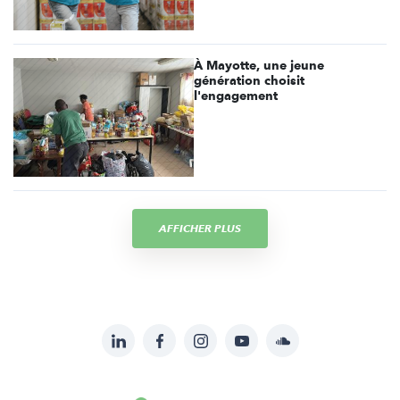
À Mayotte, une jeune
génération choisit
l'engagement
AFFICHER PLUS
LinkedIn
Facebook
Instagram
YouTube
Soundcloud
Suivez-
nous