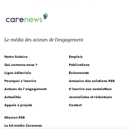
nous
Carenews,
sur:
Le
média
des
Le média
des acteurs
de l'engagement
acteurs
de
Notre histoire
Emplois
l'engagement
Qui sommes-nous ?
Publications
Ligne éditoriale
Évènements
Pourquoi s'inscrire
Annuaire des solutions RSE
Acteurs de l'engagement
S'inscrire aux newsletters
Actualités
Journalistes et rédacteurs
Appels à projets
Contact
Mission RSE
Le kit média Carenews