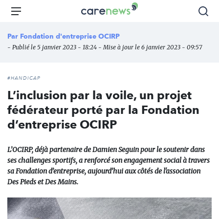
Aller
Carenews,
Menu
Rec
au
Le
contenu
média
Par
Fondation d'entreprise OCIRP
principal
des
- Publié le 5 janvier 2023 - 18:24 - Mise à jour le 6 janvier 2023 - 09:57
acteurs
de
l'engagement
#HANDICAP
L’inclusion par la voile, un projet
fédérateur porté par la Fondation
d’entreprise OCIRP
L’OCIRP, déjà partenaire de Damien Seguin pour le soutenir dans
ses challenges sportifs, a renforcé son engagement social à travers
sa Fondation d’entreprise, aujourd’hui aux côtés de l'association
Des Pieds et Des Mains.