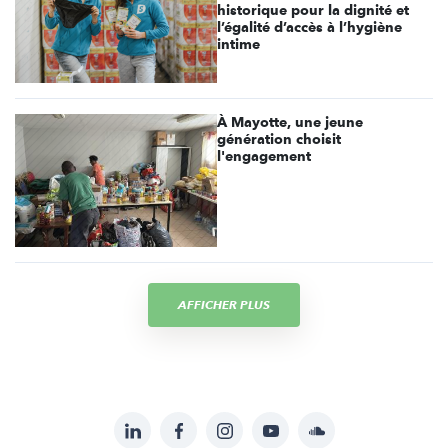
historique pour la dignité et
l’égalité d’accès à l’hygiène
intime
À Mayotte, une jeune
génération choisit
l'engagement
AFFICHER PLUS
LinkedIn
Facebook
Instagram
YouTube
Soundcloud
Suivez-