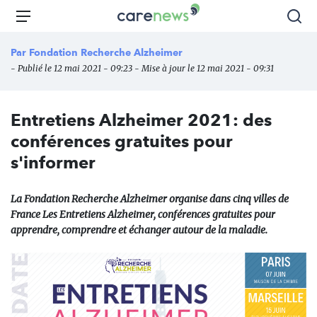
Aller
Carenews,
Menu
Rec
au
Le
contenu
média
Par
Fondation Recherche Alzheimer
principal
des
- Publié le 12 mai 2021 - 09:23 - Mise à jour le 12 mai 2021 - 09:31
acteurs
de
l'engagement
Entretiens Alzheimer 2021: des
conférences gratuites pour
s'informer
La Fondation Recherche Alzheimer organise dans cinq villes de
France Les Entretiens Alzheimer, conférences gratuites pour
apprendre, comprendre et échanger autour de la maladie.