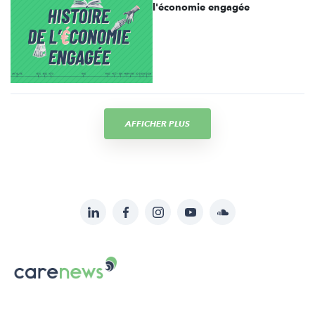
l'économie engagée
AFFICHER PLUS
LinkedIn
Facebook
Instagram
YouTube
Soundcloud
Suivez-
nous
Carenews,
sur:
Le
média