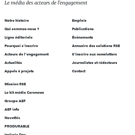
des
Le média
des acteurs
de l'engagement
acteurs
de
Notre histoire
Emplois
l'engagement
Qui sommes-nous ?
Publications
Ligne éditoriale
Évènements
Pourquoi s'inscrire
Annuaire des solutions RSE
Acteurs de l'engagement
S'inscrire aux newsletters
Actualités
Journalistes et rédacteurs
Appels à projets
Contact
Mission RSE
Le kit média Carenews
Groupe AEF
AEF info
Novethic
PRODURABLE
Inclusiv Day