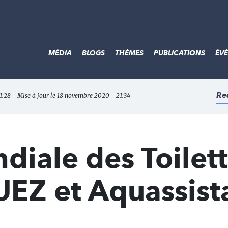
MÉDIA
BLOGS
THÈMES
PUBLICATIONS
ÉV
Re
1:28 - Mise à jour le 18 novembre 2020 - 21:34
iale des Toilett
UEZ et Aquassist