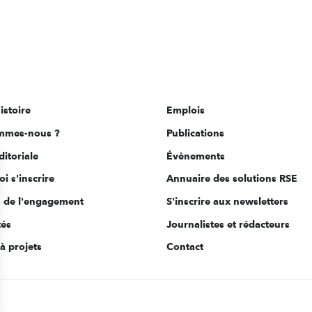
istoire
Emplois
mmes-nous ?
Publications
ditoriale
Évènements
i s'inscrire
Annuaire des solutions RSE
s de l'engagement
S'inscrire aux newsletters
tés
Journalistes et rédacteurs
à projets
Contact