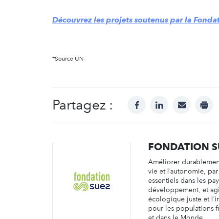
Découvrez les projets soutenus par la Fonda
*Source UN
Partagez :
facebook
linkedin
mail
prin
FONDATION S
Améliorer durablement
vie et l’autonomie, par
essentiels dans les pa
développement, et agir
écologique juste et l’i
pour les populations f
et dans le Monde.