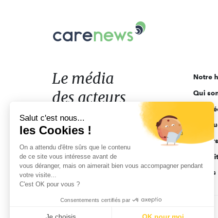
Carenews,
Le
média
des
acteurs
Le média
Notre h
de
des acteurs
Qui so
l'engagement
Ligne é
de l'engagement
Salut c'est nous...
Pourquo
les Cookies !
Acteur
On a attendu d'être sûrs que le contenu
de ce site vous intéresse avant de
Actuali
vous déranger, mais on aimerait bien vous accompagner pendant
Appels 
votre visite...
C'est OK pour vous ?
Consentements certifiés par
CGV
Données personnelles
Mentions légales
Je choisis
OK pour moi