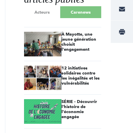
Acteurs
Carenews
À Mayotte, une
jeune génération
choisit
l'engagement
12 initiatives
solidaires contre
les inégalités et les
vulnérabilités
SÉRIE - Découvrir
l'histoire de
l'économie
engagée