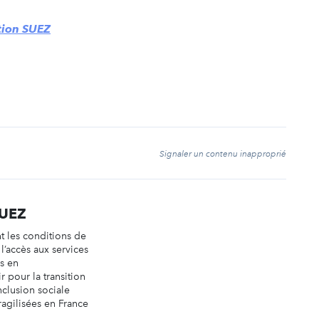
tion SUEZ
t
Signaler un contenu inapproprié
UEZ
 les conditions de
 l’accès aux services
ys en
 pour la transition
nclusion sociale
ragilisées en France