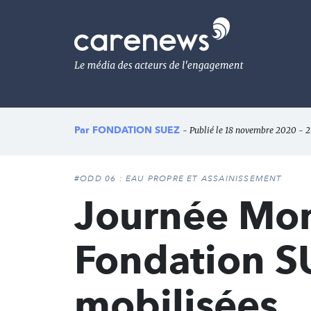
Aller
au
Carenews,
contenu
Le
principal
média
des
acteurs
de
l'engagement
Par
FONDATION SUEZ
- Publié le 18 novembre 2020 - 2
#ODD 06 : EAU PROPRE ET ASSAINISSEMENT
Journée Mond
Fondation S
mobilisées