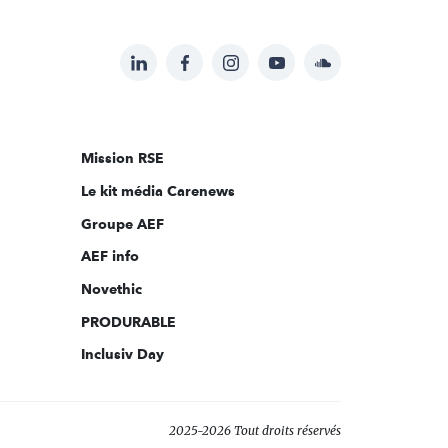
LinkedIn
Facebook
Instagram
YouTube
Soundcloud
Suivez-
nous
sur:
Mission RSE
Le kit média Carenews
Groupe AEF
AEF info
Novethic
PRODURABLE
Inclusiv Day
2025-2026 Tout droits réservés