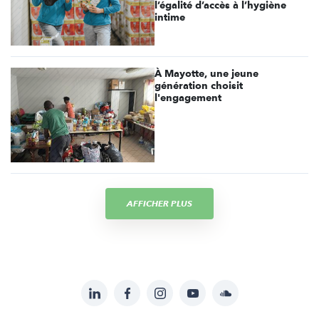
l’égalité d’accès à l’hygiène
intime
À Mayotte, une jeune
génération choisit
l'engagement
AFFICHER PLUS
LinkedIn
Facebook
Instagram
YouTube
Soundcloud
Suivez-