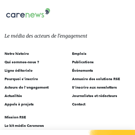
nous
Carenews,
sur:
Le
média
des
Le média
des acteurs
de l'engagement
acteurs
de
Notre histoire
Emplois
l'engagement
Qui sommes-nous ?
Publications
Ligne éditoriale
Évènements
Pourquoi s'inscrire
Annuaire des solutions RSE
Acteurs de l'engagement
S'inscrire aux newsletters
Actualités
Journalistes et rédacteurs
Appels à projets
Contact
Mission RSE
Le kit média Carenews
Groupe AEF