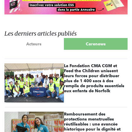
Les derniers articles publiés
Acteurs
Carenews
La Fondation CMA CGM et
Feed the Children unissent
leurs forces pour distribuer
plus de 1 400 sacs à dos
remplis de produits essentiels
aux enfants de Norfolk
Remboursement des
protections menstruelles
réutilisables : une avancée
historique pour la dignité et