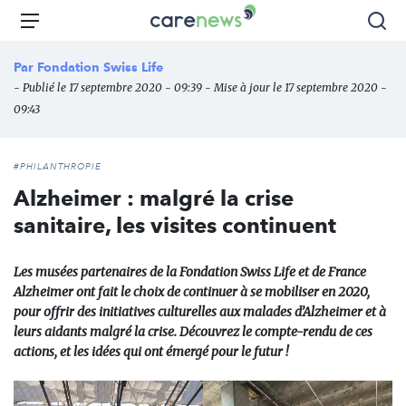
Aller
Carenews,
Menu
Rec
au
Le
contenu
média
Par
Fondation Swiss Life
principal
des
- Publié le 17 septembre 2020 - 09:39 - Mise à jour le 17 septembre 2020 -
acteurs
09:43
de
l'engagement
#PHILANTHROPIE
Alzheimer : malgré la crise
sanitaire, les visites continuent
Les musées partenaires de la Fondation Swiss Life et de France
Alzheimer ont fait le choix de continuer à se mobiliser en 2020,
pour offrir des initiatives culturelles aux malades d’Alzheimer et à
leurs aidants malgré la crise. Découvrez le compte-rendu de ces
actions, et les idées qui ont émergé pour le futur !