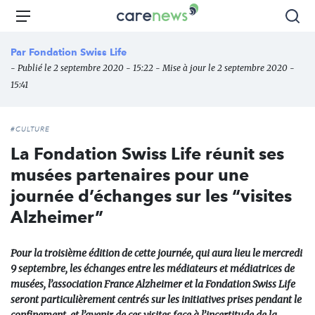
Aller
Carenews,
Menu
Rec
au
Le
contenu
média
Par
Fondation Swiss Life
principal
des
- Publié le 2 septembre 2020 - 15:22 - Mise à jour le 2 septembre 2020 -
acteurs
15:41
de
l'engagement
#CULTURE
La Fondation Swiss Life réunit ses
musées partenaires pour une
journée d’échanges sur les “visites
Alzheimer”
Pour la troisième édition de cette journée, qui aura lieu le mercredi
9 septembre, les échanges entre les médiateurs et médiatrices de
musées, l’association France Alzheimer et la Fondation Swiss Life
seront particulièrement centrés sur les initiatives prises pendant le