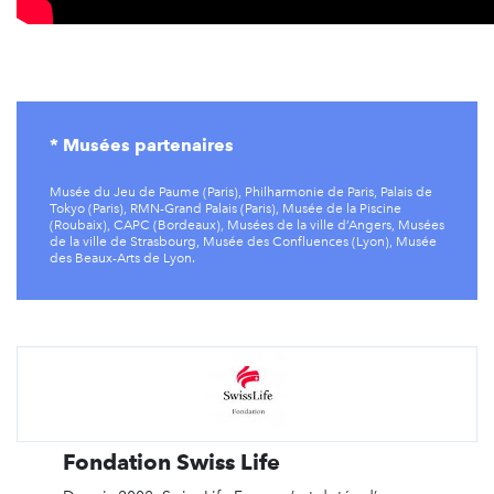
* Musées partenaires
Musée du Jeu de Paume (Paris), Philharmonie de Paris, Palais de
Tokyo (Paris), RMN-Grand Palais (Paris), Musée de la Piscine
(Roubaix), CAPC (Bordeaux), Musées de la ville d’Angers, Musées
de la ville de Strasbourg, Musée des Confluences (Lyon), Musée
des Beaux-Arts de Lyon.
Fondation Swiss Life