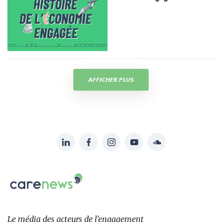
AFFICHER PLUS
LinkedIn
Facebook
Instagram
YouTube
Soundcloud
Suivez-
nous
Carenews,
sur:
Le
média
des
Le média
des acteurs
de l'engagement