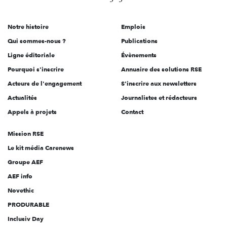
acteurs
de
Notre histoire
Emplois
l'engagement
Qui sommes-nous ?
Publications
Ligne éditoriale
Évènements
Pourquoi s'inscrire
Annuaire des solutions RSE
Acteurs de l'engagement
S'inscrire aux newsletters
Actualités
Journalistes et rédacteurs
Appels à projets
Contact
Mission RSE
Le kit média Carenews
Groupe AEF
AEF info
Novethic
PRODURABLE
Inclusiv Day