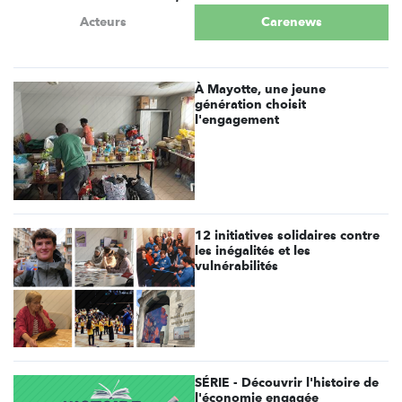
Acteurs
Carenews
À Mayotte, une jeune
génération choisit
l'engagement
12 initiatives solidaires contre
les inégalités et les
vulnérabilités
SÉRIE - Découvrir l'histoire de
l'économie engagée