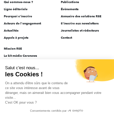
Qui sommes-nous ?
Publications
Ligne éditoriale
Évènements
Pourquoi s'inscrire
Annuaire des solutions RSE
Acteurs de l'engagement
S'inscrire aux newsletters
Actualités
Journalistes et rédacteurs
Appels à projets
Contact
Mission RSE
Le kit média Carenews
Groupe AEF
Salut c'est nous...
AEF info
les Cookies !
Novethic
On a attendu d'être sûrs que le contenu de
PRODURABLE
ce site vous intéresse avant de vous
Inclusiv Day
déranger, mais on aimerait bien vous accompagner pendant votre
visite...
C'est OK pour vous ?
CGV
Données personnelles
Mentions légales
2025-2026 Tout droits réservés
Consentements certifiés par