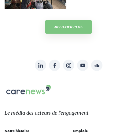
AFFICHER PLUS
LinkedIn
Facebook
Instagram
YouTube
Soundcloud
Suivez-
nous
Carenews,
sur:
Le
média
des
Le média
des acteurs
de l'engagement
acteurs
de
Notre histoire
Emplois
l'engagement