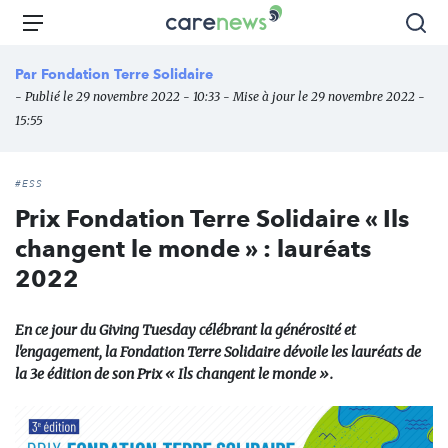
Aller
Carenews,
Menu
Rec
au
Le
contenu
média
Par
Fondation Terre Solidaire
principal
des
- Publié le 29 novembre 2022 - 10:33 - Mise à jour le 29 novembre 2022 -
acteurs
15:55
de
l'engagement
#ESS
Prix Fondation Terre Solidaire « Ils
changent le monde » : lauréats
2022
En ce jour du Giving Tuesday célébrant la générosité et
l'engagement, la Fondation Terre Solidaire dévoile les lauréats de
la 3e édition de son Prix « Ils changent le monde ».