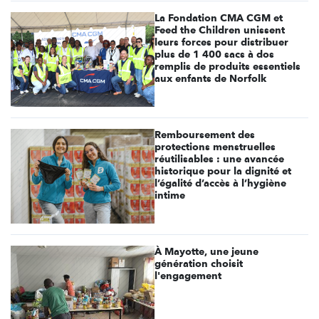
La Fondation CMA CGM et
Feed the Children unissent
leurs forces pour distribuer
plus de 1 400 sacs à dos
remplis de produits essentiels
aux enfants de Norfolk
Remboursement des
protections menstruelles
réutilisables : une avancée
historique pour la dignité et
l’égalité d’accès à l’hygiène
intime
À Mayotte, une jeune
génération choisit
l'engagement