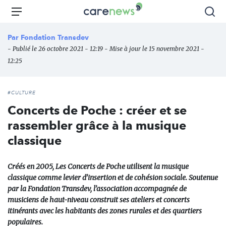
Aller
Carenews,
Menu
Rec
au
Le
contenu
média
Par
Fondation Transdev
principal
des
- Publié le 26 octobre 2021 - 12:19 - Mise à jour le 15 novembre 2021 -
acteurs
12:25
de
l'engagement
#CULTURE
Concerts de Poche : créer et se
rassembler grâce à la musique
classique
Créés en 2005, Les Concerts de Poche utilisent la musique
classique comme levier d’insertion et de cohésion sociale. Soutenue
par la Fondation Transdev, l’association accompagnée de
musiciens de haut-niveau construit ses ateliers et concerts
itinérants avec les habitants des zones rurales et des quartiers
populaires.