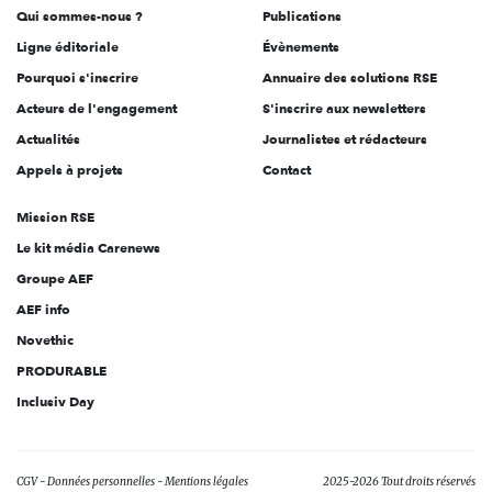
Qui sommes-nous ?
Publications
Ligne éditoriale
Évènements
Pourquoi s'inscrire
Annuaire des solutions RSE
Acteurs de l'engagement
S'inscrire aux newsletters
Actualités
Journalistes et rédacteurs
Appels à projets
Contact
Mission RSE
Le kit média Carenews
Groupe AEF
AEF info
Novethic
PRODURABLE
Inclusiv Day
CGV
Données personnelles
Mentions légales
2025-2026 Tout droits réservés