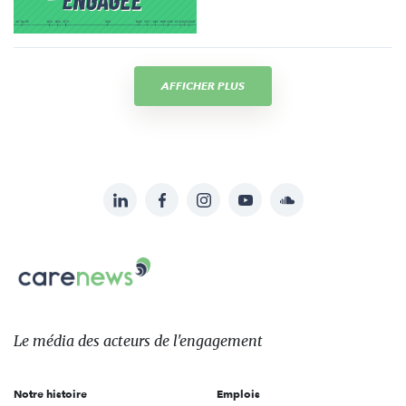
AFFICHER PLUS
LinkedIn
Facebook
Instagram
YouTube
Soundcloud
Suivez-
nous
Carenews,
sur:
Le
média
des
Le média
des acteurs
de l'engagement
acteurs
de
Notre histoire
Emplois
l'engagement