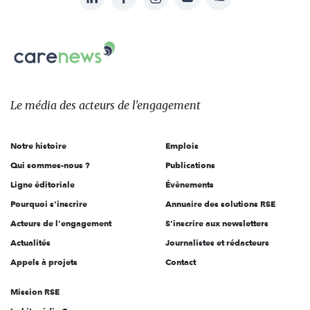
nous
Carenews,
sur:
Le
média
des
Le média
des acteurs
de l'engagement
acteurs
de
Notre histoire
Emplois
l'engagement
Qui sommes-nous ?
Publications
Ligne éditoriale
Évènements
Pourquoi s'inscrire
Annuaire des solutions RSE
Acteurs de l'engagement
S'inscrire aux newsletters
Actualités
Journalistes et rédacteurs
Appels à projets
Contact
Mission RSE