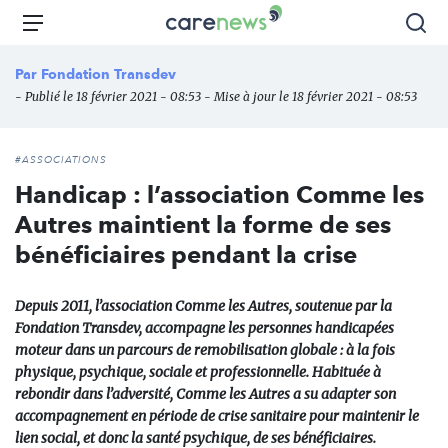
Aller
Carenews,
Menu
Rec
au
Le
contenu
média
Par
Fondation Transdev
principal
des
- Publié le 18 février 2021 - 08:53 - Mise à jour le 18 février 2021 - 08:53
acteurs
de
l'engagement
#ASSOCIATIONS
Handicap : l’association Comme les
Autres maintient la forme de ses
bénéficiaires pendant la crise
Depuis 2011, l’association Comme les Autres, soutenue par la
Fondation Transdev, accompagne les personnes handicapées
moteur dans un parcours de remobilisation globale : à la fois
physique, psychique, sociale et professionnelle. Habituée à
rebondir dans l’adversité, Comme les Autres a su adapter son
accompagnement en période de crise sanitaire pour maintenir le
lien social, et donc la santé psychique, de ses bénéficiaires.