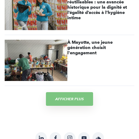
réutilisables : une avancée
historique pour la dignité et
l’égalité d’accès à l’hygiène
intime
À Mayotte, une jeune
génération choisit
l'engagement
AFFICHER PLUS
LinkedIn
Facebook
Instagram
YouTube
Soundcloud
Suivez-