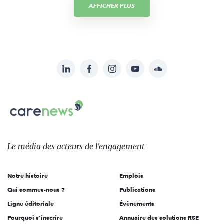
AFFICHER PLUS
LinkedIn
Facebook
Instagram
YouTube
Soundcloud
Suivez-
nous
Carenews,
sur:
Le
média
des
Le média
des acteurs
de l'engagement
acteurs
de
Notre histoire
Emplois
l'engagement
Qui sommes-nous ?
Publications
Ligne éditoriale
Évènements
Pourquoi s'inscrire
Annuaire des solutions RSE