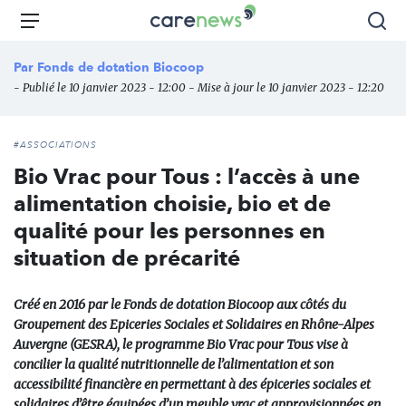
Aller
Carenews,
Menu
Rec
au
Le
contenu
média
Par
Fonds de dotation Biocoop
principal
des
- Publié le 10 janvier 2023 - 12:00 - Mise à jour le 10 janvier 2023 - 12:20
acteurs
de
l'engagement
#ASSOCIATIONS
Bio Vrac pour Tous : l’accès à une
alimentation choisie, bio et de
qualité pour les personnes en
situation de précarité
Créé en 2016 par le Fonds de dotation Biocoop aux côtés du
Groupement des Epiceries Sociales et Solidaires en Rhône-Alpes
Auvergne (GESRA), le programme Bio Vrac pour Tous vise à
concilier la qualité nutritionnelle de l’alimentation et son
accessibilité financière en permettant à des épiceries sociales et
solidaires d’être équipées d’un meuble vrac et approvisionnées en