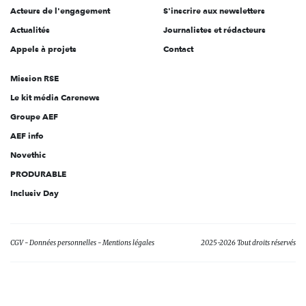
Acteurs de l'engagement
S'inscrire aux newsletters
Actualités
Journalistes et rédacteurs
Appels à projets
Contact
Mission RSE
Le kit média Carenews
Groupe AEF
AEF info
Novethic
PRODURABLE
Inclusiv Day
CGV
Données personnelles
Mentions légales
2025-2026 Tout droits réservés