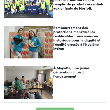
plus de 1 400 sacs à dos
remplis de produits essentiels
aux enfants de Norfolk
Remboursement des
protections menstruelles
réutilisables : une avancée
historique pour la dignité et
l’égalité d’accès à l’hygiène
intime
À Mayotte, une jeune
génération choisit
l'engagement