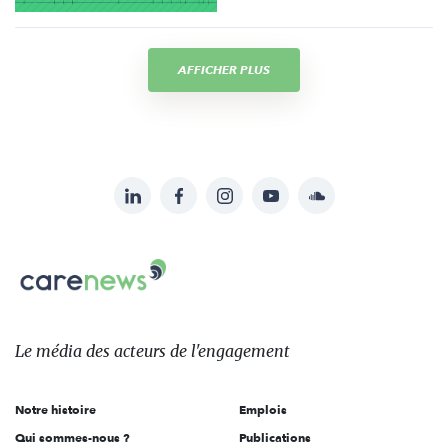
AFFICHER PLUS
LinkedIn
Facebook
Instagram
YouTube
Soundcloud
Suivez-
nous
Carenews,
sur:
Le
média
des
Le média
des acteurs
de l'engagement
acteurs
de
Notre histoire
Emplois
l'engagement
Qui sommes-nous ?
Publications