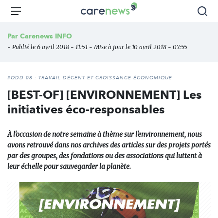
Aller
Carenews,
Menu
Rec
au
Le
contenu
média
Par
Carenews INFO
principal
des
- Publié le 6 avril 2018 - 11:51 - Mise à jour le 10 avril 2018 - 07:55
acteurs
de
l'engagement
#ODD 08 : TRAVAIL DÉCENT ET CROISSANCE ÉCONOMIQUE
[BEST-OF] [ENVIRONNEMENT] Les
initiatives éco-responsables
À l'occasion de notre semaine à thème sur l'environnement, nous
avons retrouvé dans nos archives des articles sur des projets portés
par des groupes, des fondations ou des associations qui luttent à
leur échelle pour sauvegarder la planète.