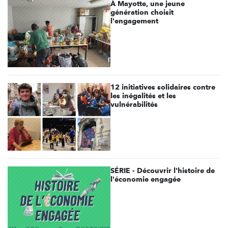
À Mayotte, une jeune
génération choisit
l'engagement
12 initiatives solidaires contre
les inégalités et les
vulnérabilités
SÉRIE - Découvrir l'histoire de
l'économie engagée