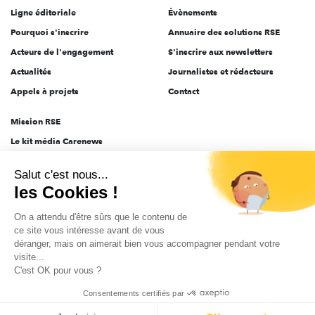
Ligne éditoriale
Évènements
Pourquoi s'inscrire
Annuaire des solutions RSE
Acteurs de l'engagement
S'inscrire aux newsletters
Actualités
Journalistes et rédacteurs
Appels à projets
Contact
Mission RSE
Le kit média Carenews
Groupe AEF
Salut c'est nous...
AEF info
les Cookies !
Novethic
On a attendu d'être sûrs que le contenu de
PRODURABLE
ce site vous intéresse avant de vous
Inclusiv Day
déranger, mais on aimerait bien vous accompagner pendant votre
visite...
C'est OK pour vous ?
CGV
Données personnelles
Mentions légales
2025-2026 Tout droits réservés
Consentements certifiés par