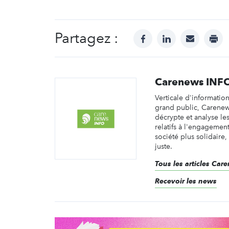
Partagez :
facebook
linkedin
mail
prin
Carenews INF
Verticale d'informatio
grand public, Carene
décrypte et analyse les 
relatifs à l'engagemen
société plus solidaire,
juste.
Tous les articles Ca
Recevoir les news