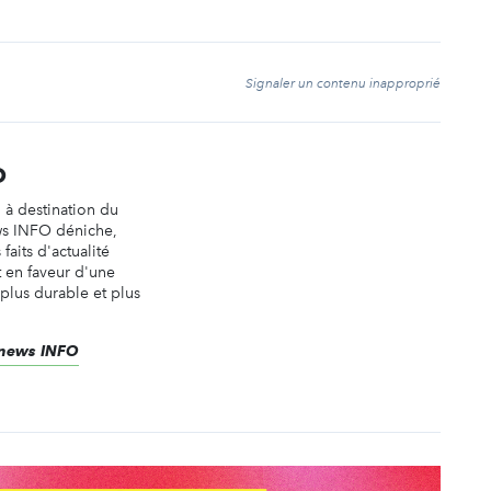
t
Signaler un contenu inapproprié
O
n à destination du
ws INFO déniche,
faits d'actualité
t en faveur d'une
 plus durable et plus
renews INFO