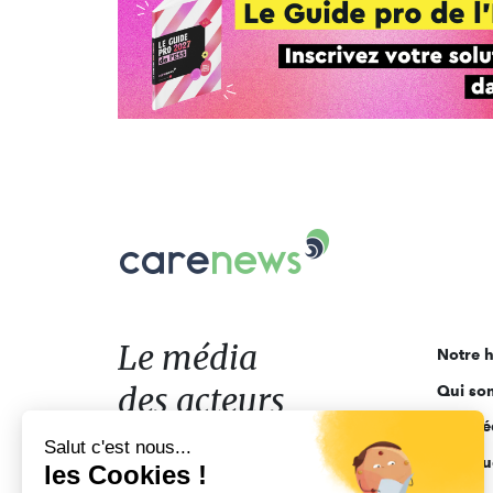
Carenews,
Le
média
des
acteurs
Le média
Notre h
de
des acteurs
Qui so
l'engagement
Ligne é
de l'engagement
Salut c'est nous...
Pourquo
les Cookies !