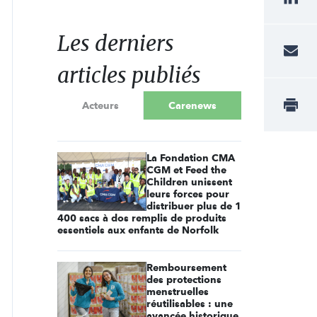
Les derniers
articles publiés
Acteurs
Carenews
La Fondation CMA
CGM et Feed the
Children unissent
leurs forces pour
distribuer plus de 1
400 sacs à dos remplis de produits
essentiels aux enfants de Norfolk
Remboursement
des protections
menstruelles
réutilisables : une
avancée historique