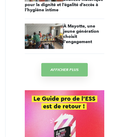
pour la dignité et l’égalité d’accès à
l’hygiène intime
À Mayotte, une
jeune génération
choisit
l'engagement
AFFICHER PLUS