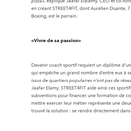
pizza
», explique Jaafar Elalamy, CEO et co-fond
en créant STREET4FIT, dont Aurélien Duante, 7
Boxing, est le parrain.
«Vivre de sa passion»
Devenir coach sportif requiert un diplôme d’un
qui empêche un grand nombre d’entre eux à se 
issus de quartiers populaires n’ont pas de rés
Jaafar Elamy. STREET4FIT aide ainsi ces sportifs
subventions pour financer une formation de coa
mettre exercer leur métier représente une deux
trouvé la solution : se rendre directement dans 