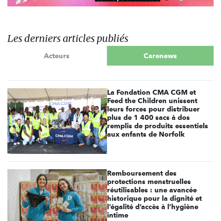
Les derniers articles publiés
Acteurs
Carenews
La Fondation CMA CGM et
Feed the Children unissent
leurs forces pour distribuer
plus de 1 400 sacs à dos
remplis de produits essentiels
aux enfants de Norfolk
Remboursement des
protections menstruelles
réutilisables : une avancée
historique pour la dignité et
l’égalité d’accès à l’hygiène
intime