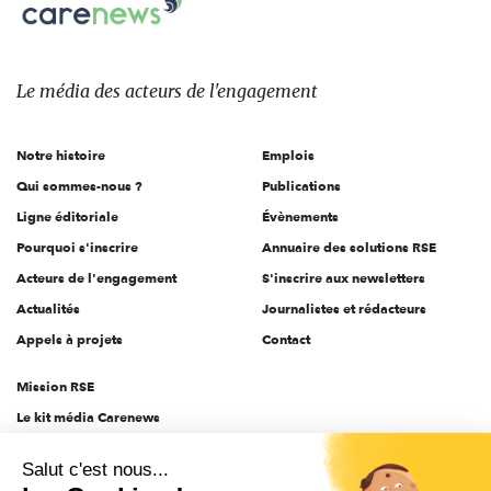
Carenews,
sur:
Le
média
des
Le média
des acteurs
de l'engagement
acteurs
de
Notre histoire
Emplois
l'engagement
Qui sommes-nous ?
Publications
Ligne éditoriale
Évènements
Pourquoi s'inscrire
Annuaire des solutions RSE
Acteurs de l'engagement
S'inscrire aux newsletters
Actualités
Journalistes et rédacteurs
Appels à projets
Contact
Mission RSE
Le kit média Carenews
Groupe AEF
Salut c'est nous...
AEF info