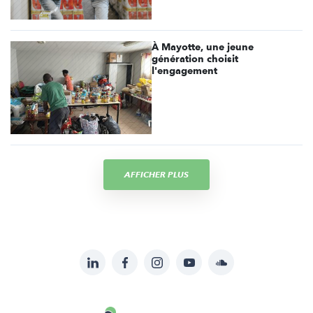
À Mayotte, une jeune
génération choisit
l'engagement
AFFICHER PLUS
LinkedIn
Facebook
Instagram
YouTube
Soundcloud
Suivez-
nous