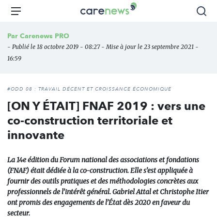
Aller
Carenews,
Menu
Rec
au
Le
contenu
média
Par
Carenews PRO
principal
des
- Publié le 18 octobre 2019 - 08:27 - Mise à jour le 23 septembre 2021 -
acteurs
16:59
de
l'engagement
#ODD 08 : TRAVAIL DÉCENT ET CROISSANCE ÉCONOMIQUE
[ON Y ÉTAIT] FNAF 2019 : vers une
co-construction territoriale et
innovante
La 14e édition du Forum national des associations et fondations
(FNAF) était dédiée à la co-construction. Elle s’est appliquée à
fournir des outils pratiques et des méthodologies concrètes aux
professionnels de l’intérêt général. Gabriel Attal et Christophe Itier
ont promis des engagements de l’État dès 2020 en faveur du
secteur.