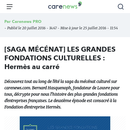
Aller
Carenews,
Menu
Rec
au
Le
contenu
média
Par
Carenews PRO
principal
des
- Publié le 20 juillet 2016 - 14:47 - Mise à jour le 25 juillet 2016 - 11:54
acteurs
de
l'engagement
[SAGA MÉCÉNAT] LES GRANDES
FONDATIONS CULTURELLES :
Hermès au carré
Découvrez tout au long de l'été la saga du mécénat culturel sur
carenews.com. Bernard Hasquenoph, fondateur de Louvre pour
tous, décrypte pour nous l'histoire des plus grandes fondations
d'entreprises françaises. Le deuxième épisode est consacré à la
Fondation d'entreprise Hermès.