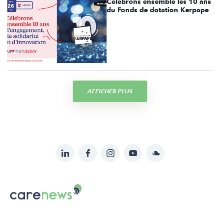
Célébrons ensemble les 10 ans
du Fonds de dotation Kerpape
AFFICHER PLUS
LinkedIn
Facebook
Instagram
YouTube
Soundcloud
Suivez-
nous
Carenews,
sur:
Le
média