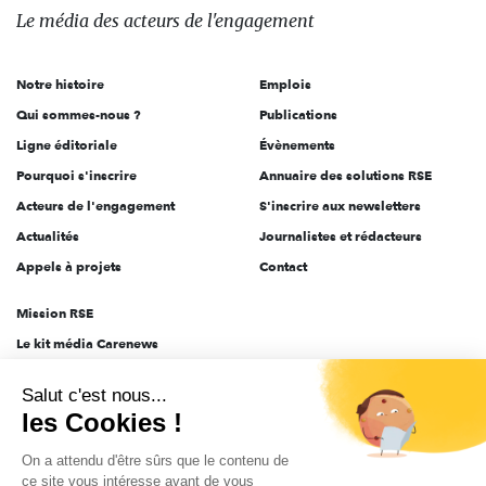
des
Le média
des acteurs
de l'engagement
acteurs
de
Notre histoire
Emplois
l'engagement
Qui sommes-nous ?
Publications
Ligne éditoriale
Évènements
Pourquoi s'inscrire
Annuaire des solutions RSE
Acteurs de l'engagement
S'inscrire aux newsletters
Actualités
Journalistes et rédacteurs
Appels à projets
Contact
Mission RSE
Le kit média Carenews
Groupe AEF
Salut c'est nous...
AEF info
les Cookies !
Novethic
On a attendu d'être sûrs que le contenu de
PRODURABLE
ce site vous intéresse avant de vous