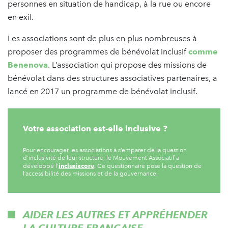
personnes en situation de handicap, à la rue ou encore
en exil.
Les associations sont de plus en plus nombreuses à
proposer des programmes de bénévolat inclusif
comme
Benenova
. L’association qui propose des missions de
bénévolat dans des structures associatives partenaires, a
lancé en 2017 un programme de bénévolat inclusif.
Votre association est-elle inclusive ?
Pour encourager les associations à s’emparer de la question
d’inclusivité de leur structure, le Mouvement Associatif a
inclusiscore
développé l’
. Ce questionnaire pose la question de
l’accessibilité des missions et de la gouvernance.
AIDER LES AUTRES ET APPRÉHENDER
LA CULTURE FRANÇAISE