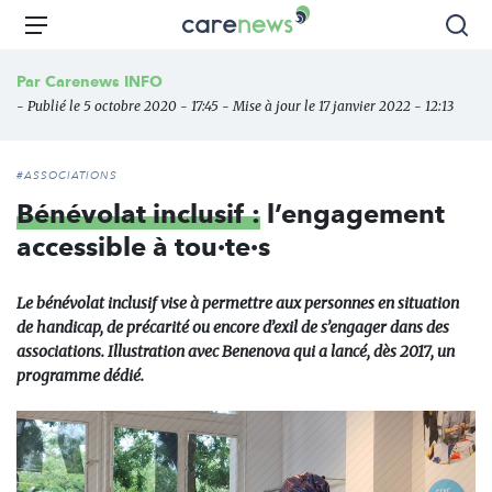
Aller
Carenews,
Menu
Rec
au
Le
contenu
média
Par
Carenews INFO
principal
des
- Publié le 5 octobre 2020 - 17:45 - Mise à jour le 17 janvier 2022 - 12:13
acteurs
de
l'engagement
#ASSOCIATIONS
Bénévolat inclusif :
l’engagement
accessible à tou·te·s
Le bénévolat inclusif vise à permettre aux personnes en situation
de handicap, de précarité ou encore d’exil de s’engager dans des
associations. Illustration avec Benenova qui a lancé, dès 2017, un
programme dédié.