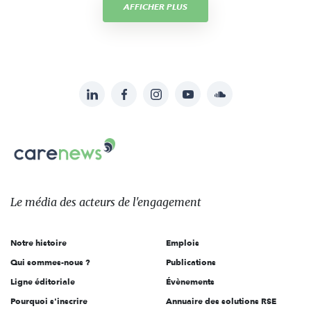
AFFICHER PLUS
LinkedIn
Facebook
Instagram
YouTube
Soundcloud
Suivez-
nous
Carenews,
sur:
Le
média
des
Le média
des acteurs
de l'engagement
acteurs
de
Notre histoire
Emplois
l'engagement
Qui sommes-nous ?
Publications
Ligne éditoriale
Évènements
Pourquoi s'inscrire
Annuaire des solutions RSE