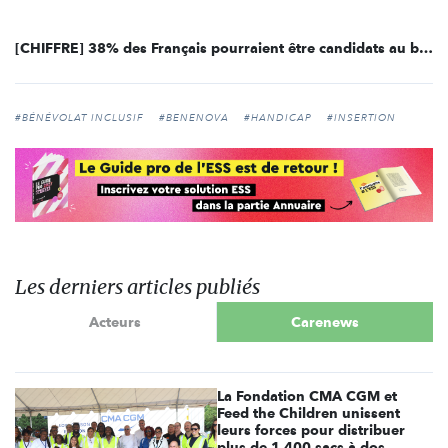
[CHIFFRE] 38% des Français pourraient être candidats au bénévolat
#BÉNÉVOLAT INCLUSIF
#BENENOVA
#HANDICAP
#INSERTION
Les derniers articles publiés
Acteurs
Carenews
La Fondation CMA CGM et
Feed the Children unissent
leurs forces pour distribuer
plus de 1 400 sacs à dos