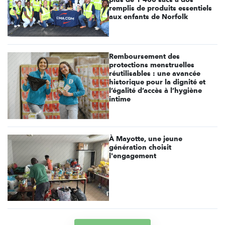
remplis de produits essentiels
aux enfants de Norfolk
Remboursement des
protections menstruelles
réutilisables : une avancée
historique pour la dignité et
l’égalité d’accès à l’hygiène
intime
À Mayotte, une jeune
génération choisit
l'engagement