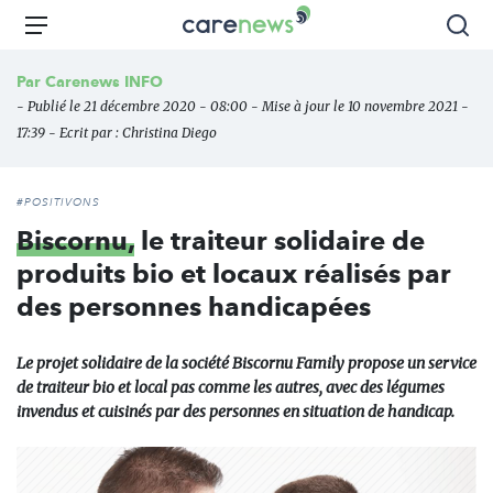
Aller
Carenews,
Menu
Rec
au
Le
contenu
média
Par
Carenews INFO
principal
des
- Publié le 21 décembre 2020 - 08:00 - Mise à jour le 10 novembre 2021 -
acteurs
17:39 - Ecrit par :
Christina Diego
de
l'engagement
#POSITIVONS
Biscornu,
le traiteur solidaire de
produits bio et locaux réalisés par
des personnes handicapées
Le projet solidaire de la société Biscornu Family propose un service
de traiteur bio et local pas comme les autres, avec des légumes
invendus et cuisinés par des personnes en situation de handicap.