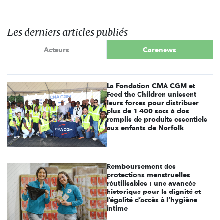
Les derniers articles publiés
Acteurs
Carenews
La Fondation CMA CGM et
Feed the Children unissent
leurs forces pour distribuer
plus de 1 400 sacs à dos
remplis de produits essentiels
aux enfants de Norfolk
Remboursement des
protections menstruelles
réutilisables : une avancée
historique pour la dignité et
l’égalité d’accès à l’hygiène
intime