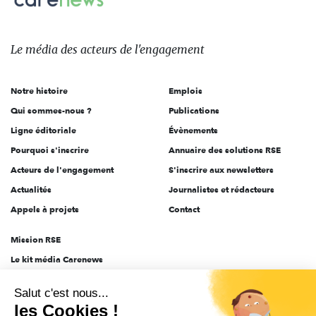
sur:
Le
média
des
Le média
des acteurs
de l'engagement
acteurs
de
Notre histoire
Emplois
l'engagement
Qui sommes-nous ?
Publications
Ligne éditoriale
Évènements
Pourquoi s'inscrire
Annuaire des solutions RSE
Acteurs de l'engagement
S'inscrire aux newsletters
Actualités
Journalistes et rédacteurs
Appels à projets
Contact
Mission RSE
Le kit média Carenews
Groupe AEF
Salut c'est nous...
AEF info
les Cookies !