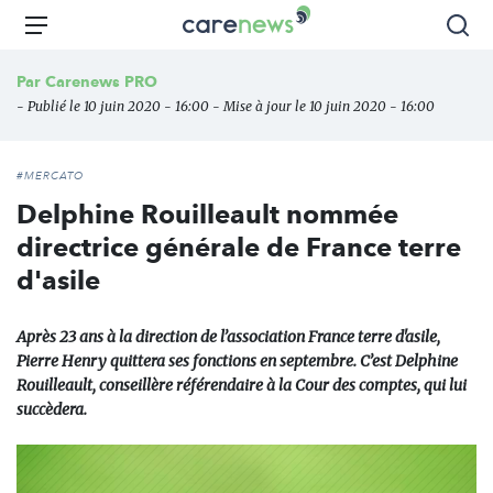
Aller
Carenews,
Menu
Rec
au
Le
contenu
média
Par
Carenews PRO
principal
des
- Publié le 10 juin 2020 - 16:00 - Mise à jour le 10 juin 2020 - 16:00
acteurs
de
l'engagement
#MERCATO
Delphine Rouilleault nommée
directrice générale de France terre
d'asile
Après 23 ans à la direction de l’association France terre d'asile,
Pierre Henry quittera ses fonctions en septembre. C’est Delphine
Rouilleault, conseillère référendaire à la Cour des comptes, qui lui
succèdera.