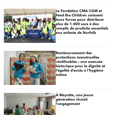
La Fondation CMA CGM et
Feed the Children unissent
leurs forces pour distribuer
plus de 1 400 sacs à dos
remplis de produits essentiels
aux enfants de Norfolk
Remboursement des
protections menstruelles
réutilisables : une avancée
historique pour la dignité et
l’égalité d’accès à l’hygiène
intime
À Mayotte, une jeune
génération choisit
l'engagement