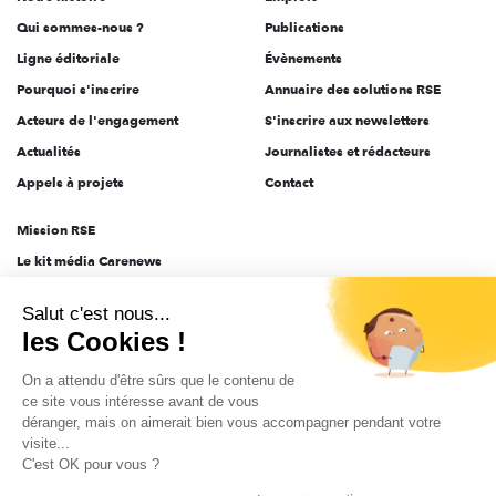
l'engagement
Qui sommes-nous ?
Publications
Ligne éditoriale
Évènements
Pourquoi s'inscrire
Annuaire des solutions RSE
Acteurs de l'engagement
S'inscrire aux newsletters
Actualités
Journalistes et rédacteurs
Appels à projets
Contact
Mission RSE
Le kit média Carenews
Groupe AEF
Salut c'est nous...
AEF info
les Cookies !
Novethic
On a attendu d'être sûrs que le contenu de
PRODURABLE
ce site vous intéresse avant de vous
Inclusiv Day
déranger, mais on aimerait bien vous accompagner pendant votre
visite...
C'est OK pour vous ?