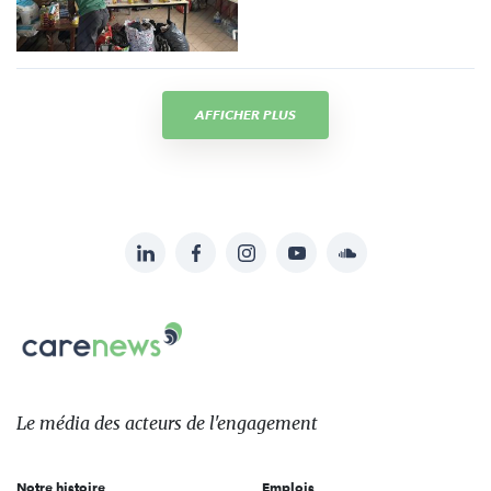
AFFICHER PLUS
LinkedIn
Facebook
Instagram
YouTube
Soundcloud
Suivez-
nous
Carenews,
sur:
Le
média
des
Le média
des acteurs
de l'engagement
acteurs
de
Notre histoire
Emplois