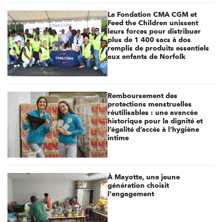
La Fondation CMA CGM et
Feed the Children unissent
leurs forces pour distribuer
plus de 1 400 sacs à dos
remplis de produits essentiels
aux enfants de Norfolk
Remboursement des
protections menstruelles
réutilisables : une avancée
historique pour la dignité et
l’égalité d’accès à l’hygiène
intime
À Mayotte, une jeune
génération choisit
l'engagement