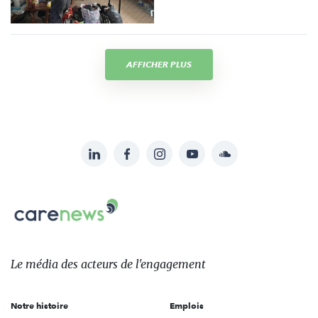
AFFICHER PLUS
LinkedIn
Facebook
Instagram
YouTube
Soundcloud
Suivez-
nous
Carenews,
sur:
Le
média
des
Le média
des acteurs
de l'engagement
acteurs
de
Notre histoire
Emplois
l'engagement