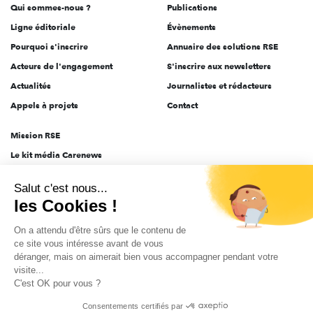
Qui sommes-nous ?
Publications
Ligne éditoriale
Évènements
Pourquoi s'inscrire
Annuaire des solutions RSE
Acteurs de l'engagement
S'inscrire aux newsletters
Actualités
Journalistes et rédacteurs
Appels à projets
Contact
Mission RSE
Le kit média Carenews
Groupe AEF
Salut c'est nous...
AEF info
les Cookies !
Novethic
On a attendu d'être sûrs que le contenu de
PRODURABLE
ce site vous intéresse avant de vous
Inclusiv Day
déranger, mais on aimerait bien vous accompagner pendant votre
visite...
C'est OK pour vous ?
CGV
Données personnelles
Mentions légales
2025-2026 Tout droits réservés
Consentements certifiés par