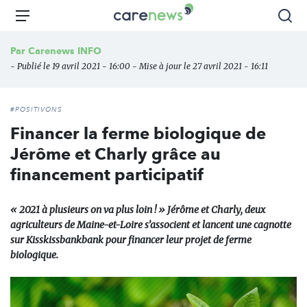
Aller
Carenews,
Menu
Rec
au
Le
contenu
média
Par
Carenews INFO
principal
des
- Publié le 19 avril 2021 - 16:00 - Mise à jour le 27 avril 2021 - 16:11
acteurs
de
l'engagement
#POSITIVONS
Financer la ferme biologique de
Jérôme et Charly grâce au
financement participatif
« 2021 à plusieurs on va plus loin ! » Jérôme et Charly, deux
agriculteurs de Maine-et-Loire s’associent et lancent une cagnotte
sur Kisskissbankbank pour financer leur projet de ferme
biologique.