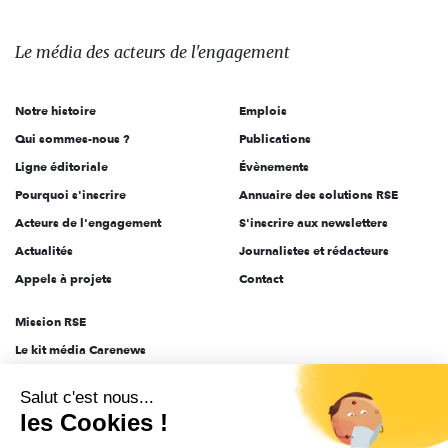
média
des
Le média
des acteurs
de l'engagement
acteurs
de
Notre histoire
Emplois
l'engagement
Qui sommes-nous ?
Publications
Ligne éditoriale
Évènements
Pourquoi s'inscrire
Annuaire des solutions RSE
Acteurs de l'engagement
S'inscrire aux newsletters
Actualités
Journalistes et rédacteurs
Appels à projets
Contact
Mission RSE
Le kit média Carenews
Groupe AEF
Salut c'est nous...
AEF info
les Cookies !
Novethic