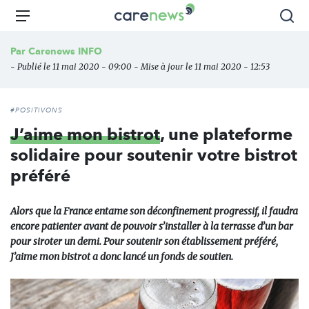
Aller
Carenews,
Menu
Rec
au
Le
contenu
média
Par
Carenews INFO
principal
des
- Publié le 11 mai 2020 - 09:00 - Mise à jour le 11 mai 2020 - 12:53
acteurs
de
l'engagement
#POSITIVONS
J’aime mon bistrot
, une plateforme
solidaire pour soutenir votre bistrot
préféré
Alors que la France entame son déconfinement progressif, il faudra
encore patienter avant de pouvoir s’installer à la terrasse d’un bar
pour siroter un demi. Pour soutenir son établissement préféré,
J’aime mon bistrot a donc lancé un fonds de soutien.