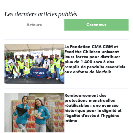
Les derniers articles publiés
Acteurs
Carenews
La Fondation CMA CGM et
Feed the Children unissent
leurs forces pour distribuer
plus de 1 400 sacs à dos
remplis de produits essentiels
aux enfants de Norfolk
Remboursement des
protections menstruelles
réutilisables : une avancée
historique pour la dignité et
l’égalité d’accès à l’hygiène
intime