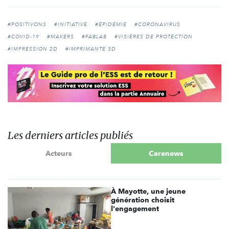
#POSITIVONS
#INITIATIVE
#ÉPIDÉMIE
#CORONAVIRUS
#COVID-19
#MAKERS
#FABLAB
#VISIÈRES DE PROTECTION
#IMPRESSION 2D
#IMPRIMANTE 3D
Les derniers articles publiés
Acteurs
Carenews
À Mayotte, une jeune
génération choisit
l'engagement