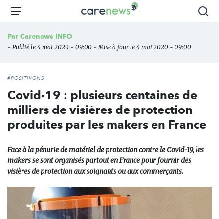
Aller
Carenews,
Menu
Rec
au
Le
contenu
média
Par
Carenews INFO
principal
des
- Publié le 4 mai 2020 - 09:00 - Mise à jour le 4 mai 2020 - 09:00
acteurs
de
l'engagement
#POSITIVONS
Covid-19 : plusieurs centaines de
milliers de visières de protection
produites par les makers en France
Face à la pénurie de matériel de protection contre le Covid-19, les
makers se sont organisés partout en France pour fournir des
visières de protection aux soignants ou aux commerçants.