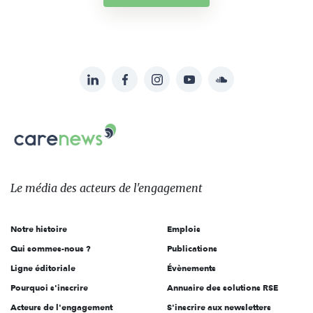
LinkedIn
Facebook
Instagram
YouTube
Soundcloud
Suivez-
nous
Carenews,
sur:
Le
média
des
Le média
des acteurs
de l'engagement
acteurs
de
Notre histoire
Emplois
l'engagement
Qui sommes-nous ?
Publications
Ligne éditoriale
Évènements
Pourquoi s'inscrire
Annuaire des solutions RSE
Acteurs de l'engagement
S'inscrire aux newsletters