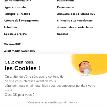
Qui sommes-nous ?
Publications
Ligne éditoriale
Évènements
Pourquoi s'inscrire
Annuaire des solutions RSE
Acteurs de l'engagement
S'inscrire aux newsletters
Actualités
Journalistes et rédacteurs
Appels à projets
Contact
Mission RSE
Le kit média Carenews
Groupe AEF
Salut c'est nous...
AEF info
les Cookies !
Novethic
On a attendu d'être sûrs que le contenu de
PRODURABLE
ce site vous intéresse avant de vous
Inclusiv Day
déranger, mais on aimerait bien vous accompagner pendant votre
visite...
C'est OK pour vous ?
CGV
Données personnelles
Mentions légales
2025-2026 Tout droits réservés
Consentements certifiés par