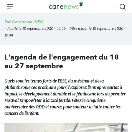
Aller
Carenews,
Menu
Rec
au
Le
contenu
média
Par
Carenews INFO
principal
des
- Publié le 18 septembre 2020 - 12:56 - Mise à jour le 18 septembre 2020 -
acteurs
13:09
de
l'engagement
L'agenda de l'engagement du 18
au 27 septembre
Quels sont les temps forts de l'ESS, du mécénat et de la
philanthropie ces prochains jours ? Explorez l’entrepreneuriat à
impact, le développement durable et le féminisme lors du premier
Festival Empow’Her à la Cité fertile. Fêtez le cinquième
anniversaire des ODD et courez pour soutenir la lutte contre les
cancers de l’enfant.