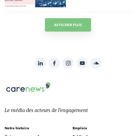
AFFICHER PLUS
LinkedIn
Facebook
Instagram
YouTube
Soundcloud
Suivez-
nous
Carenews,
sur:
Le
média
des
Le média
des acteurs
de l'engagement
acteurs
de
Notre histoire
Emplois
l'engagement