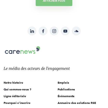
AFFICHER PLUS
LinkedIn
Facebook
Instagram
YouTube
Soundcloud
Suivez-
nous
Carenews,
sur:
Le
média
des
Le média
des acteurs
de l'engagement
acteurs
de
Notre histoire
Emplois
l'engagement
Qui sommes-nous ?
Publications
Ligne éditoriale
Évènements
Pourquoi s'inscrire
Annuaire des solutions RSE