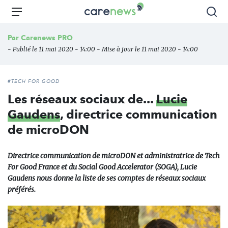
Aller
Carenews,
Menu
Rec
au
Le
contenu
média
Par
Carenews PRO
principal
des
- Publié le 11 mai 2020 - 14:00 - Mise à jour le 11 mai 2020 - 14:00
acteurs
de
l'engagement
#TECH FOR GOOD
Les réseaux sociaux de...
Lucie
Gaudens
, directrice communication
de microDON
Directrice communication de microDON et administratrice de Tech
For Good France et du Social Good Accelerator (SOGA), Lucie
Gaudens nous donne la liste de ses comptes de réseaux sociaux
préférés.