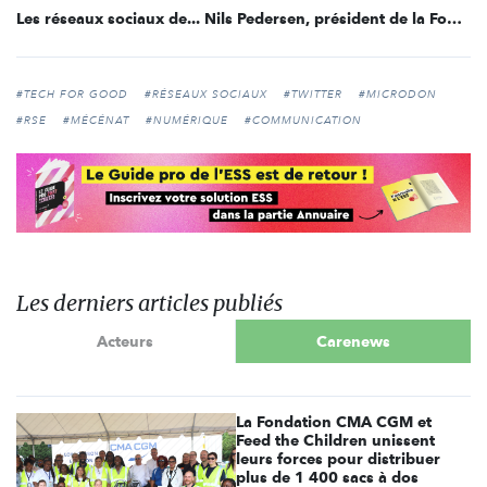
Les réseaux sociaux de... Nils Pedersen, président de la Fonda
#TECH FOR GOOD
#RÉSEAUX SOCIAUX
#TWITTER
#MICRODON
#RSE
#MÉCÉNAT
#NUMÉRIQUE
#COMMUNICATION
Les derniers articles publiés
Acteurs
Carenews
La Fondation CMA CGM et
Feed the Children unissent
leurs forces pour distribuer
plus de 1 400 sacs à dos