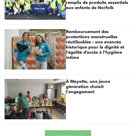
remplis de produits essentiels
aux enfants de Norfolk
Remboursement des
protections menstruelles
réutilisables : une avancée
historique pour la dignité et
l’égalité d’accès à l’hygiène
intime
À Mayotte, une jeune
génération choisit
l'engagement