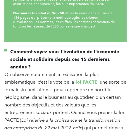
associations, coopératives) les plus impactantes de 2020.
Découvrez le détail du Top 50
et ses lauréats dans le livre de
136 pages qui présente la méthodologie, les critères
d'évaluation, les portraits, les chiffres, les analyses et dossiers de
fond sur les réseaux de l'ESS ou la mesure d'impact.
Comment voyez-vous l’évolution de l’économie
sociale et solidaire depuis ces 15 dernières
années ?
On observe notamment la réalisation la plus
emblématique, c’est le vote de la
loi PACTE
, une sorte de
« mainstreamisation », pour reprendre un horrible
néologisme, dans le business au quotidien d’un certain
nombre des objectifs et des valeurs que les
entrepreneurs sociaux portent. Quand vous prenez la loi
PACTE (
Loi relative à la croissance et la transformation
des entreprises du 22 mai 2019, ndlr
) qui permet donc à