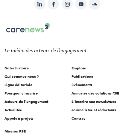
LinkedIn
Facebook
Instagram
YouTube
Soundcloud
Suivez-
nous
Carenews,
sur:
Le
média
des
Le média
des acteurs
de l'engagement
acteurs
de
Notre histoire
Emplois
l'engagement
Qui sommes-nous ?
Publications
Ligne éditoriale
Évènements
Pourquoi s'inscrire
Annuaire des solutions RSE
Acteurs de l'engagement
S'inscrire aux newsletters
Actualités
Journalistes et rédacteurs
Appels à projets
Contact
Mission RSE