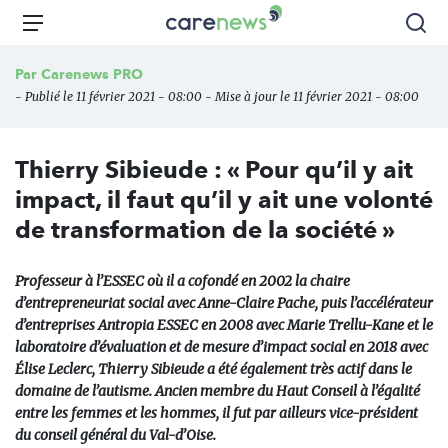
Aller
Carenews,
Menu
Rec
au
Le
contenu
média
Par
Carenews PRO
principal
des
- Publié le 11 février 2021 - 08:00 - Mise à jour le 11 février 2021 - 08:00
acteurs
de
l'engagement
Thierry Sibieude : « Pour qu’il y ait
impact, il faut qu’il y ait une volonté
de transformation de la société »
Professeur à l’ESSEC où il a cofondé en 2002 la chaire
d’entrepreneuriat social avec Anne-Claire Pache, puis l’accélérateur
d’entreprises Antropia ESSEC en 2008 avec Marie Trellu-Kane et le
laboratoire d’évaluation et de mesure d’impact social en 2018 avec
Élise Leclerc, Thierry Sibieude a été également très actif dans le
domaine de l’autisme. Ancien membre du Haut Conseil à l’égalité
entre les femmes et les hommes, il fut par ailleurs vice-président
du conseil général du Val-d’Oise.