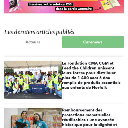
Les derniers articles publiés
Acteurs
Carenews
La Fondation CMA CGM et
Feed the Children unissent
leurs forces pour distribuer
plus de 1 400 sacs à dos
remplis de produits essentiels
aux enfants de Norfolk
Remboursement des
protections menstruelles
réutilisables : une avancée
historique pour la dignité et