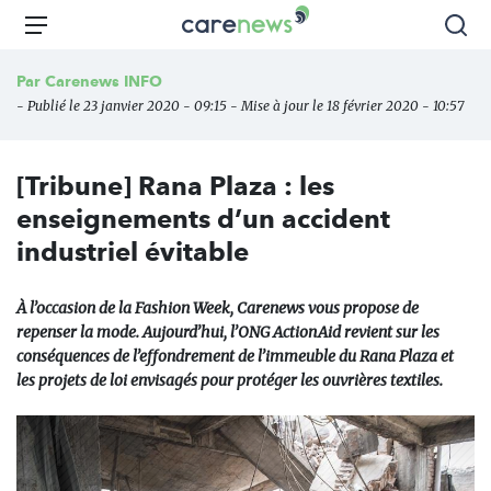
Aller
Carenews,
Menu
Rec
au
Le
contenu
média
Par
Carenews INFO
principal
des
- Publié le 23 janvier 2020 - 09:15 - Mise à jour le 18 février 2020 - 10:57
acteurs
de
l'engagement
[Tribune] Rana Plaza : les
enseignements d’un accident
industriel évitable
À l’occasion de la Fashion Week, Carenews vous propose de
repenser la mode. Aujourd’hui, l’ONG ActionAid revient sur les
conséquences de l’effondrement de l’immeuble du Rana Plaza et
les projets de loi envisagés pour protéger les ouvrières textiles.