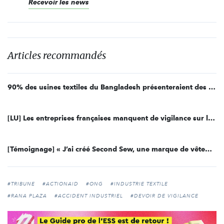
Recevoir les news
Articles recommandés
90% des usines textiles du Bangladesh présenteraient des défauts de structure
[LU] Les entreprises françaises manquent de vigilance sur les droits de l’Homme
[Témoignage] « J’ai créé Second Sew, une marque de vêtements pour enfants fondée sur l’upcycling »
#TRIBUNE
#ACTIONAID
#ONG
#INDUSTRIE TEXTILE
#RANA PLAZA
#ACCIDENT INDUSTRIEL
#DEVOIR DE VIGILANCE