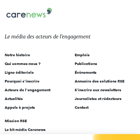
nous
Carenews,
sur:
Le
média
des
Le média
des acteurs
de l'engagement
acteurs
de
Notre histoire
Emplois
l'engagement
Qui sommes-nous ?
Publications
Ligne éditoriale
Évènements
Pourquoi s'inscrire
Annuaire des solutions RSE
Acteurs de l'engagement
S'inscrire aux newsletters
Actualités
Journalistes et rédacteurs
Appels à projets
Contact
Mission RSE
Le kit média Carenews
Groupe AEF