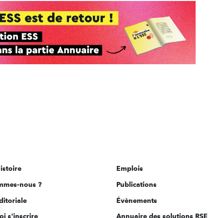
istoire
Emplois
mmes-nous ?
Publications
ditoriale
Évènements
i s'inscrire
Annuaire des solutions RSE