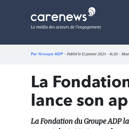
Aller
au
Carenews,
contenu
Le
principal
média
des
acteurs
de
l'engagement
Par
Groupe ADP
- Publié le 11 janvier 2023 - 14:20 - Mise
La Fondatio
lance son ap
La Fondation du Groupe ADP lan