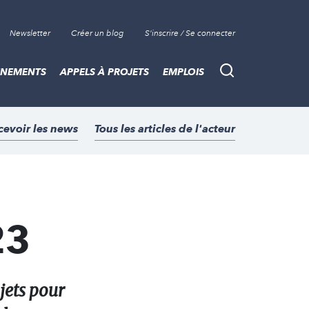
Newsletter
Créer un blog
S'inscrire / Se connecter
ÈNEMENTS
APPELS À PROJETS
EMPLOIS
Recherche
cevoir les news
Tous les articles de l'acteur
23
jets pour