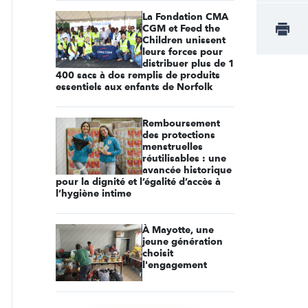
La Fondation CMA
CGM et Feed the
Children unissent
leurs forces pour
distribuer plus de 1
400 sacs à dos remplis de produits
essentiels aux enfants de Norfolk
Remboursement
des protections
menstruelles
réutilisables : une
avancée historique
pour la dignité et l’égalité d’accès à
l’hygiène intime
À Mayotte, une
jeune génération
choisit
l'engagement