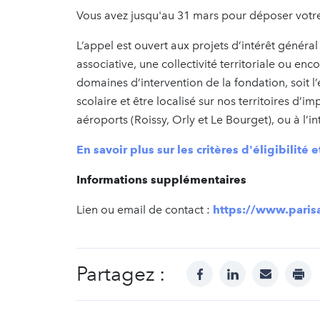
Vous avez jusqu'au 31 mars pour déposer votre
L’appel est ouvert aux projets d’intérêt général
associative, une collectivité territoriale ou enc
domaines d’intervention de la fondation, soit l’é
scolaire et être localisé sur nos territoires d’i
aéroports (Roissy, Orly et Le Bourget), ou à l’i
En savoir plus sur les critères d'éligibilité 
Informations supplémentaires
Lien ou email de contact :
https://www.parisa
Partagez :
facebook
linkedin
mail
prin