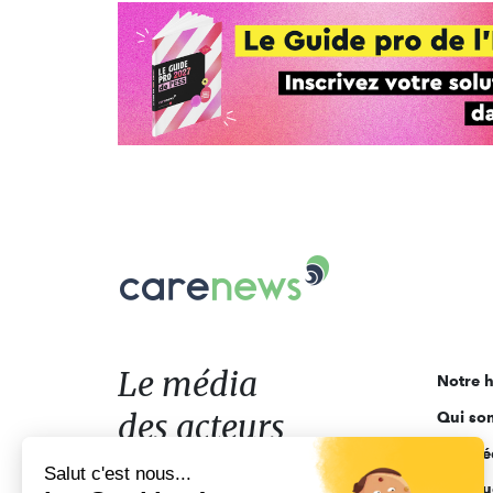
Carenews,
Le
média
des
acteurs
Le média
Notre h
de
des acteurs
Qui so
l'engagement
Ligne é
de l'engagement
Salut c'est nous...
Pourquo