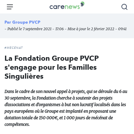
Aller
Carenews,
Menu
Rec
au
Le
contenu
média
Par
Groupe PVCP
principal
des
- Publié le 7 septembre 2021 - 17:06 - Mise à jour le 2 février 2022 - 09:41
acteurs
de
l'engagement
#MÉCÉNAT
La Fondation Groupe PVCP
s'engage pour les Familles
Singulières
Dans le cadre de son nouvel appel à projets, qui se déroule du 6 au
30 septembre, la Fondation cherche à soutenir des projets
d'associations et d’organismes à but non lucratif localisés dans les
pays européens où le Groupe est implanté en proposant une
dotation totale de 150 000€, et 1 000 jours de mécénat de
compétences.