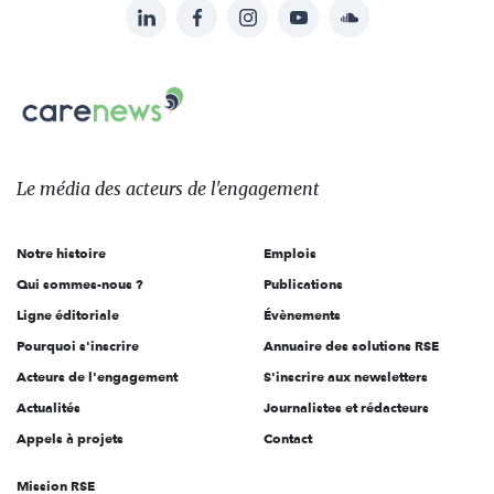
LinkedIn
Facebook
Instagram
YouTube
Soundcloud
Suivez-
nous
Carenews,
sur:
Le
média
des
Le média
des acteurs
de l'engagement
acteurs
de
Notre histoire
Emplois
l'engagement
Qui sommes-nous ?
Publications
Ligne éditoriale
Évènements
Pourquoi s'inscrire
Annuaire des solutions RSE
Acteurs de l'engagement
S'inscrire aux newsletters
Actualités
Journalistes et rédacteurs
Appels à projets
Contact
Mission RSE