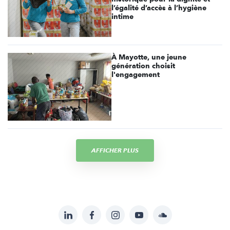
l’égalité d’accès à l’hygiène
intime
À Mayotte, une jeune
génération choisit
l'engagement
AFFICHER PLUS
LinkedIn
Facebook
Instagram
YouTube
Soundcloud
Suivez-