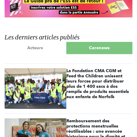
Les derniers articles publiés
Acteurs
Carenews
La Fondation CMA CGM et
Feed the Children unissent
leurs forces pour distribuer
plus de 1 400 sacs à dos
remplis de produits essentiels
aux enfants de Norfolk
Remboursement des
protections menstruelles
réutilisables : une avancée
historique pour la dignité et