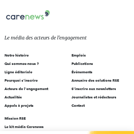
nous
Carenews,
sur:
Le
média
des
Le média
des acteurs
de l'engagement
acteurs
de
Notre histoire
Emplois
l'engagement
Qui sommes-nous ?
Publications
Ligne éditoriale
Évènements
Pourquoi s'inscrire
Annuaire des solutions RSE
Acteurs de l'engagement
S'inscrire aux newsletters
Actualités
Journalistes et rédacteurs
Appels à projets
Contact
Mission RSE
Le kit média Carenews