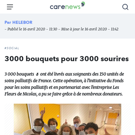
Aller
Carenews,
Menu
Rec
au
Le
contenu
média
Par
HELEBOR
principal
des
- Publié le 16 avril 2020 - 11:30 - Mise à jour le 16 avril 2020 - 11:42
acteurs
de
l'engagement
#SOCIAL
3000 bouquets pour 3000 sourires
3 000 bouquets 🌷 ont été livrés aux soignants des 150 unités de
soins palliatifs de France. Cette opération, à l'initiative du Fonds
pour les soins palliatifs et en partenariat avec l'entreprise Les
Fleurs de Nicolas, a pu se faire grâce à de nombreux donateurs.