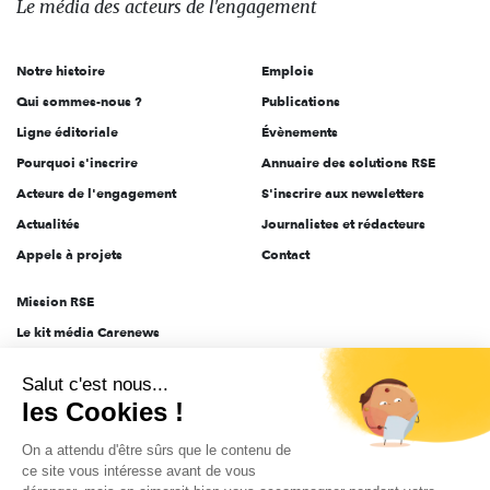
Le média
des acteurs
de l'engagement
acteurs
de
Notre histoire
Emplois
l'engagement
Qui sommes-nous ?
Publications
Ligne éditoriale
Évènements
Pourquoi s'inscrire
Annuaire des solutions RSE
Acteurs de l'engagement
S'inscrire aux newsletters
Actualités
Journalistes et rédacteurs
Appels à projets
Contact
Mission RSE
Le kit média Carenews
Groupe AEF
Salut c'est nous...
AEF info
les Cookies !
Novethic
On a attendu d'être sûrs que le contenu de
PRODURABLE
ce site vous intéresse avant de vous
Inclusiv Day