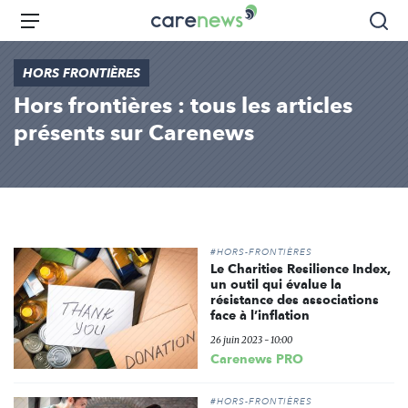
Aller
Carenews,
Menu
Rec
au
Le
contenu
média
HORS FRONTIÈRES
principal
des
Hors frontières : tous les articles
acteurs
de
présents sur Carenews
l'engagement
#HORS-FRONTIÈRES
Le Charities Resilience Index,
un outil qui évalue la
résistance des associations
face à l’inflation
26 juin 2023 - 10:00
Carenews PRO
#HORS-FRONTIÈRES