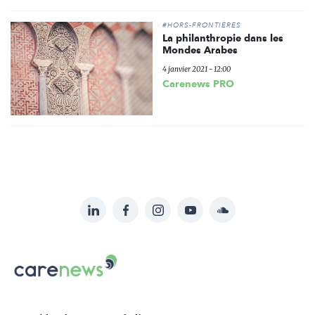
#HORS-FRONTIÈRES
La philanthropie dans les
Mondes Arabes
4 janvier 2021 - 12:00
Carenews PRO
LinkedIn
Facebook
Instagram
YouTube
Soundcloud
Suivez-
nous
Carenews,
sur:
Le
média
des