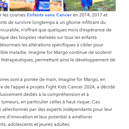
ar les courses
Enfants sans Cancer
en 2014, 2017 et
ants de survivre longtemps à un gliome infiltrant du
incurable, n’offrait que quelques mois d’espérance de
ique des biopsies réalisées sur tous les enfants
ésormais les altérations spécifiques à cibler pour
rible maladie. Imagine for Margo continue de soutenir
és thérapeutiques, permettant ainsi le développement de
toires sont à portée de main, Imagine for Margo, en
e de l’appel à projets Fight Kids Cancer 2024, a décidé
usivement dédiés à la compréhension et à
tumeurs, en particulier celles à haut risque. Ces
é sélectionnés par des experts indépendants pour leur
ière d’innovation et leur potentiel à améliorer
nts, adolescents et jeunes adultes.