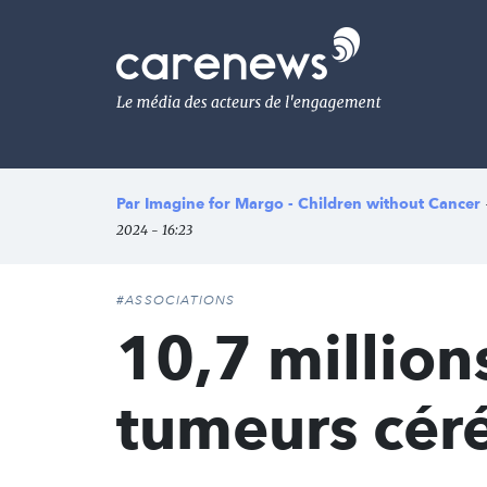
Aller
au
Carenews,
contenu
Le
principal
média
des
acteurs
de
l'engagement
Par
Imagine for Margo - Children without Cancer
2024 - 16:23
#ASSOCIATIONS
10,7 million
tumeurs cér