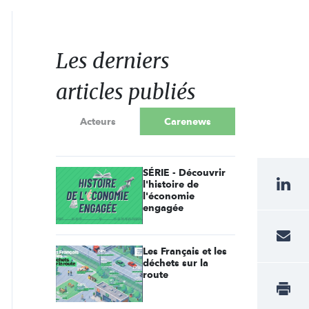
Les derniers
articles publiés
Acteurs
Carenews
SÉRIE - Découvrir
l'histoire de
l'économie
engagée
Les Français et les
déchets sur la
route