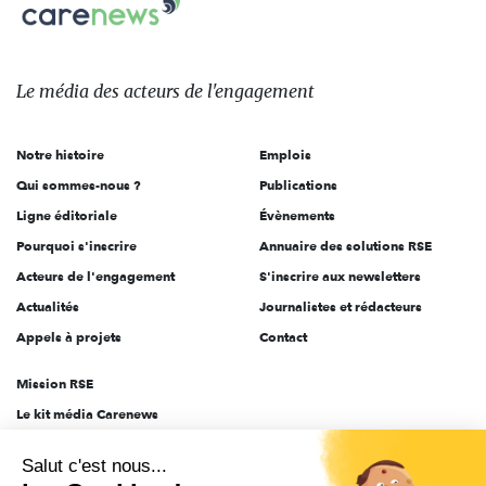
Carenews,
sur:
Le
média
des
Le média
des acteurs
de l'engagement
acteurs
de
Notre histoire
Emplois
l'engagement
Qui sommes-nous ?
Publications
Ligne éditoriale
Évènements
Pourquoi s'inscrire
Annuaire des solutions RSE
Acteurs de l'engagement
S'inscrire aux newsletters
Actualités
Journalistes et rédacteurs
Appels à projets
Contact
Mission RSE
Le kit média Carenews
Groupe AEF
Salut c'est nous...
AEF info