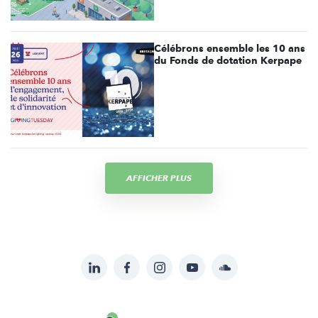
Célébrons ensemble les 10 ans
du Fonds de dotation Kerpape
AFFICHER PLUS
LinkedIn
Facebook
Instagram
YouTube
Soundcloud
Suivez-
nous