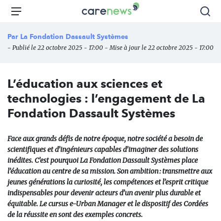
Aller
Carenews,
Menu
Rec
au
Le
contenu
média
Par
La Fondation Dassault Systèmes
principal
des
- Publié le 22 octobre 2025 - 17:00 - Mise à jour le 22 octobre 2025 - 17:00
acteurs
de
l'engagement
L’éducation aux sciences et
technologies : l’engagement de La
Fondation Dassault Systèmes
Face aux grands défis de notre époque, notre société a besoin de
scientifiques et d’ingénieurs capables d’imaginer des solutions
inédites. C’est pourquoi La Fondation Dassault Systèmes place
l’éducation au centre de sa mission. Son ambition : transmettre aux
jeunes générations la curiosité, les compétences et l’esprit critique
indispensables pour devenir acteurs d’un avenir plus durable et
équitable. Le cursus e-Urban Manager et le dispositif des Cordées
de la réussite en sont des exemples concrets.