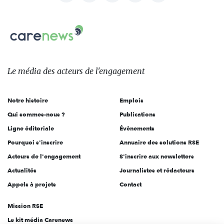
nous
Carenews,
sur:
Le
média
des
Le média
des acteurs
de l'engagement
acteurs
de
Notre histoire
Emplois
l'engagement
Qui sommes-nous ?
Publications
Ligne éditoriale
Évènements
Pourquoi s'inscrire
Annuaire des solutions RSE
Acteurs de l'engagement
S'inscrire aux newsletters
Actualités
Journalistes et rédacteurs
Appels à projets
Contact
Mission RSE
Le kit média Carenews