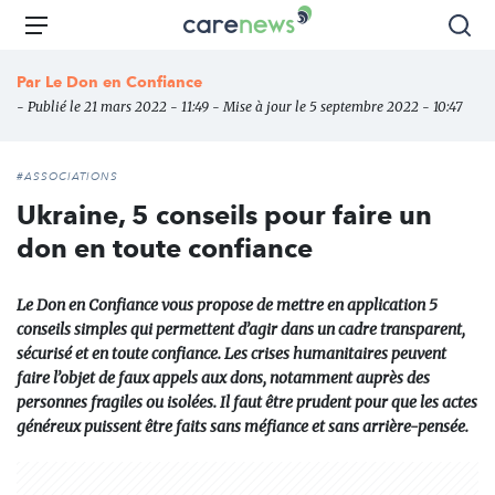
Aller
Carenews,
Menu
Rec
au
Le
contenu
média
Par
Le Don en Confiance
principal
des
- Publié le 21 mars 2022 - 11:49 - Mise à jour le 5 septembre 2022 - 10:47
acteurs
de
l'engagement
#ASSOCIATIONS
Ukraine, 5 conseils pour faire un
don en toute confiance
Le Don en Confiance vous propose de mettre en application 5
conseils simples qui permettent d’agir dans un cadre transparent,
sécurisé et en toute confiance. Les crises humanitaires peuvent
faire l’objet de faux appels aux dons, notamment auprès des
personnes fragiles ou isolées. Il faut être prudent pour que les actes
généreux puissent être faits sans méfiance et sans arrière-pensée.