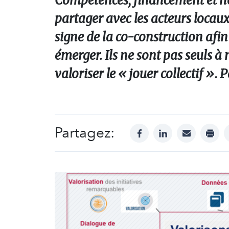
Compétences, financement et no
partager avec les acteurs locaux
signe de la co-construction afin
émerger. Ils ne sont pas seuls à
valoriser le « jouer collectif ». 
Partagez:
facebook
linkedin
mail
print