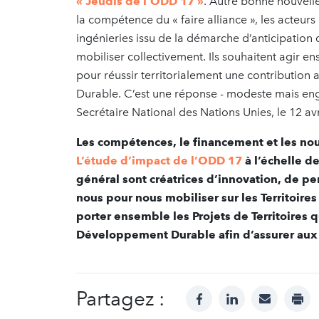
« Jeudis de l’ODD 17 »
. Autre bonne nouvell
la compétence du « faire alliance », les acteur
ingénieries issu de la démarche d’anticipation 
mobiliser collectivement. Ils souhaitent agir e
pour réussir territorialement une contributio
Durable. C’est une réponse - modeste mais enga
Secrétaire National des Nations Unies, le 12 avril
Les compétences, le financement et les nou
L’étude d’impact de l’ODD 17
à l’échelle de
général sont créatrices d’innovation, de pe
nous pour nous mobiliser sur les Territoir
porter ensemble les Projets de Territoires q
Développement Durable afin d’assurer aux 
Partagez :
facebook
linkedin
mail
prin