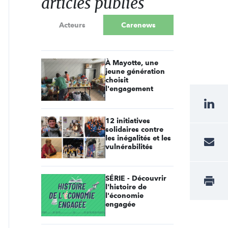
articles publiés
Acteurs
Carenews
À Mayotte, une
jeune génération
choisit
l'engagement
12 initiatives
solidaires contre
les inégalités et les
vulnérabilités
SÉRIE - Découvrir
l'histoire de
l'économie
engagée