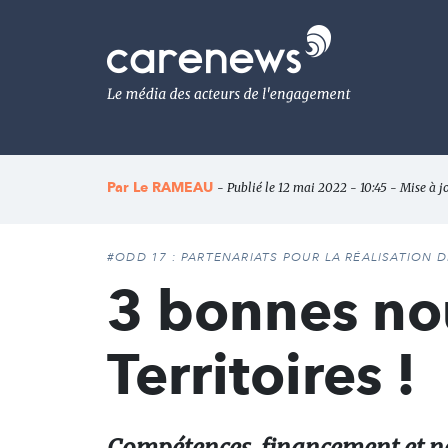
Aller
au
Carenews,
contenu
Le
principal
média
des
acteurs
de
l'engagement
Par
Le RAMEAU
- Publié le 12 mai 2022 - 10:45 - Mise à j
#ODD 17 : PARTENARIATS POUR LA RÉALISATION 
3 bonnes nou
Territoires !