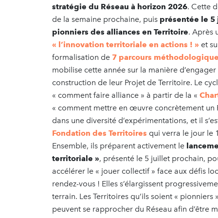
stratégie du Réseau à horizon 2026
. Cette 
de la semaine prochaine, puis
présentée le 5 j
pionniers des alliances en Territoire
. Après 
« l’innovation territoriale en actions ! »
et su
formalisation de
7 parcours méthodologiques
mobilise cette année sur la manière d’engager
construction de leur Projet de Territoire. Le c
« comment faire alliance » à partir de la «
Chart
« comment mettre en œuvre concrètement un Proj
dans une diversité d’expérimentations, et il s’e
Fondation des Territoires
qui verra le jour le
Ensemble, ils préparent activement le
lanceme
territoriale »
, présenté le 5 juillet prochain, po
accélérer le « jouer collectif » face aux défis
rendez-vous ! Elles s’élargissent progressivem
terrain. Les Territoires qu’ils soient « pionniers
peuvent se rapprocher du Réseau afin d’être mis