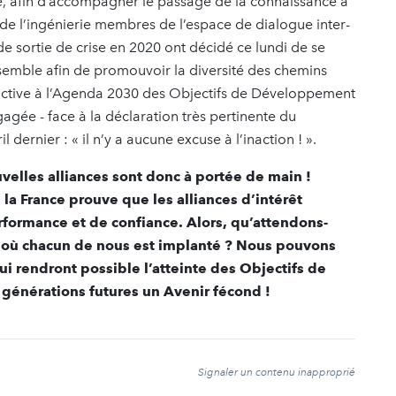
e, afin d’accompagner le passage de la connaissance à
s de l’ingénierie membres de l’espace de dialogue inter-
de sortie de crise en 2020 ont décidé ce lundi de se
nsemble afin de promouvoir la diversité des chemins
n active à l’Agenda 2030 des Objectifs de Développement
gée - face à la déclaration très pertinente du
 dernier : « il n’y a aucune excuse à l’inaction ! ».
velles alliances sont donc à portée de main !
 la France prouve que les alliances d’intérêt
rformance et de confiance. Alors, qu’attendons-
es où chacun de nous est implanté ? Nous pouvons
ui rendront possible l’atteinte des Objectifs de
générations futures un Avenir fécond !
t
Signaler un contenu inapproprié