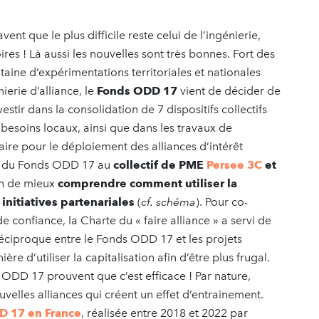
avent que le plus difficile reste celui de l’ingénierie,
res ! Là aussi les nouvelles sont très bonnes. Fort des
taine d’expérimentations territoriales et nationales
ierie d’alliance, le
Fonds ODD 17
vient de décider de
tir dans la consolidation de 7 dispositifs collectifs
s besoins locaux, ainsi que dans les travaux de
aire pour le déploiement des alliances d’intérêt
ipe du Fonds ODD 17 au
collectif de PME
Persee 3C
et
on de mieux
comprendre comment utiliser la
initiatives partenariales
(
cf. schéma
). Pour co-
e confiance, la Charte du « faire alliance » a servi de
ciproque entre le Fonds ODD 17 et les projets
re d’utiliser la capitalisation afin d’être plus frugal.
 ODD 17 prouvent que c’est efficace ! Par nature,
ouvelles alliances qui créent un effet d’entrainement.
D 17 en France
, réalisée entre 2018 et 2022 par