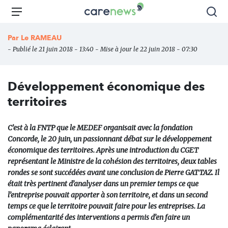
Aller
Carenews,
Menu
Rec
au
Le
contenu
média
Par
Le RAMEAU
principal
des
- Publié le 21 juin 2018 - 13:40 - Mise à jour le 22 juin 2018 - 07:30
acteurs
de
l'engagement
Développement économique des
territoires
C’est à la FNTP que le MEDEF organisait avec la fondation
Concorde, le 20 juin, un passionnant débat sur le développement
économique des territoires. Après une introduction du CGET
représentant le Ministre de la cohésion des territoires, deux tables
rondes se sont succédées avant une conclusion de Pierre GATTAZ. Il
était très pertinent d’analyser dans un premier temps ce que
l’entreprise pouvait apporter à son territoire, et dans un second
temps ce que le territoire pouvait faire pour les entreprises. La
complémentarité des interventions a permis d’en faire un