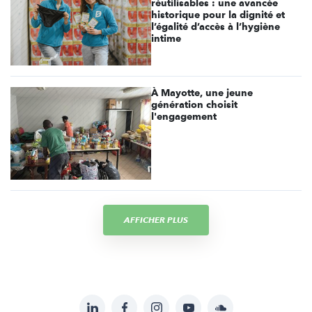
réutilisables : une avancée
historique pour la dignité et
l’égalité d’accès à l’hygiène
intime
À Mayotte, une jeune
génération choisit
l'engagement
AFFICHER PLUS
LinkedIn
Facebook
Instagram
YouTube
Soundcloud
Suivez-