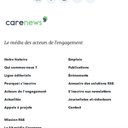
nous
Carenews,
sur:
Le
média
des
Le média
des acteurs
de l'engagement
acteurs
de
Notre histoire
Emplois
l'engagement
Qui sommes-nous ?
Publications
Ligne éditoriale
Évènements
Pourquoi s'inscrire
Annuaire des solutions RSE
Acteurs de l'engagement
S'inscrire aux newsletters
Actualités
Journalistes et rédacteurs
Appels à projets
Contact
Mission RSE
Le kit média Carenews