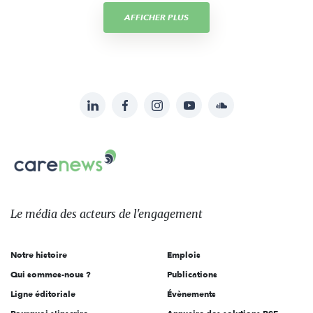
AFFICHER PLUS
LinkedIn
Facebook
Instagram
YouTube
Soundcloud
Suivez-
nous
Carenews,
sur:
Le
média
des
Le média
des acteurs
de l'engagement
acteurs
de
Notre histoire
Emplois
l'engagement
Qui sommes-nous ?
Publications
Ligne éditoriale
Évènements