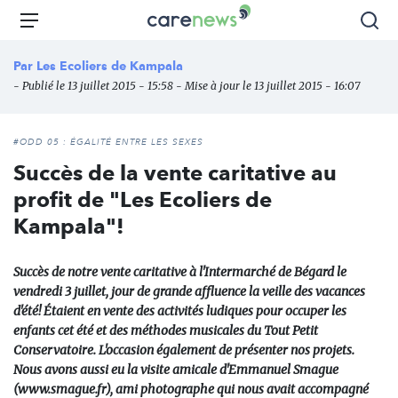
Aller
Carenews,
Menu
Rec
au
Le
contenu
média
Par
Les Ecoliers de Kampala
principal
des
- Publié le 13 juillet 2015 - 15:58 - Mise à jour le 13 juillet 2015 - 16:07
acteurs
de
l'engagement
#ODD 05 : ÉGALITÉ ENTRE LES SEXES
Succès de la vente caritative au
profit de "Les Ecoliers de
Kampala"!
Succès de notre vente caritative à l'Intermarché de Bégard le
vendredi 3 juillet, jour de grande affluence la veille des vacances
d'été! Étaient en vente des activités ludiques pour occuper les
enfants cet été et des méthodes musicales du Tout Petit
Conservatoire. L'occasion également de présenter nos projets.
Nous avons aussi eu la visite amicale d'Emmanuel Smague
(www.smague.fr), ami photographe qui nous avait accompagné