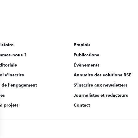
istoire
Emplois
mmes-nous ?
Publications
ditoriale
Évènements
i s'inscrire
Annuaire des solutions RSE
s de l'engagement
S'inscrire aux newsletters
tés
Journalistes et rédacteurs
à projets
Contact