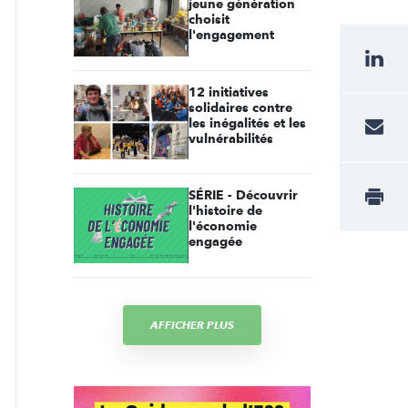
jeune génération
choisit
l'engagement
12 initiatives
solidaires contre
les inégalités et les
vulnérabilités
SÉRIE - Découvrir
l'histoire de
l'économie
engagée
AFFICHER PLUS