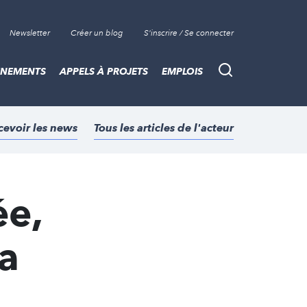
Newsletter
Créer un blog
S'inscrire / Se connecter
ÈNEMENTS
APPELS À PROJETS
EMPLOIS
Recherche
cevoir les news
Tous les articles de l'acteur
ée,
la