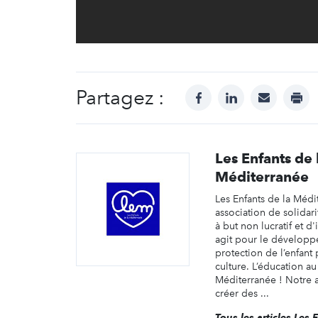
Partagez :
facebook
linkedin
mail
prin
Les Enfants de 
Méditerranée
Les Enfants de la Médi
association de solidar
à but non lucratif et d'
agit pour le développ
protection de l’enfant 
culture. L’éducation a
Méditerranée ! Notre 
créer des ...
Tous les articles Les 