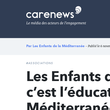
Aller
au
Carenews,
contenu
Le
principal
média
des
acteurs
de
l'engagement
Par
Les Enfants de la Méditerranée
- Publié le 6 nov
#ASSOCIATIONS
Les Enfants 
c’est l’éduc
Méditerrané