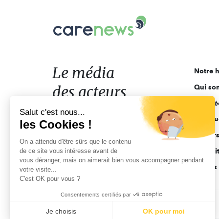
Carenews,
Le
média
des
acteurs
Le média
Notre h
de
des acteurs
Qui so
l'engagement
Ligne é
de l'engagement
Salut c'est nous...
Pourquo
les Cookies !
Acteur
On a attendu d'être sûrs que le contenu
de ce site vous intéresse avant de
Actuali
vous déranger, mais on aimerait bien vous accompagner pendant
Appels 
votre visite...
C'est OK pour vous ?
Consentements certifiés par
CGV
Données personnelles
Mentions légales
Je choisis
OK pour moi