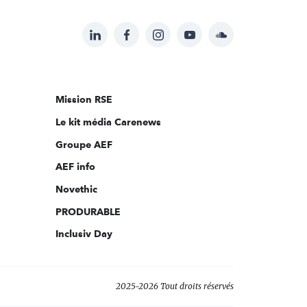
LinkedIn
Facebook
Instagram
YouTube
Soundcloud
Suivez-
nous
sur:
Mission RSE
Le kit média Carenews
Groupe AEF
AEF info
Novethic
PRODURABLE
Inclusiv Day
2025-2026 Tout droits réservés