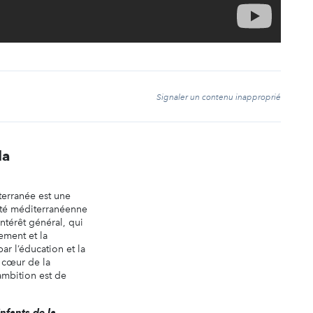
t
Signaler un contenu inapproprié
la
terranée est une
ité méditerranéenne
intérêt général, qui
ement et la
par l’éducation et la
u cœur de la
ambition est de
Enfants de la