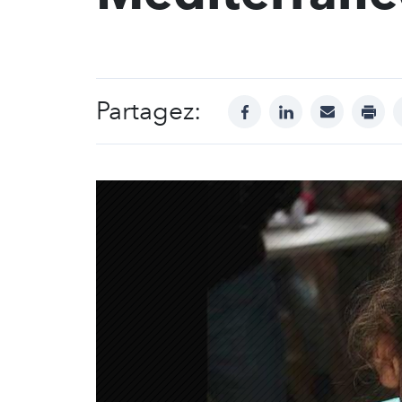
Partagez:
facebook
linkedin
mail
print