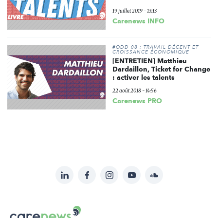
19 juillet 2019 - 13:13
Carenews INFO
#ODD 08 : TRAVAIL DÉCENT ET
CROISSANCE ÉCONOMIQUE
[ENTRETIEN] Matthieu
Dardaillon, Ticket for Change
: activer les talents
22 août 2018 - 14:56
Carenews PRO
LinkedIn
Facebook
Instagram
YouTube
Soundcloud
Suivez-
nous
Carenews,
sur: