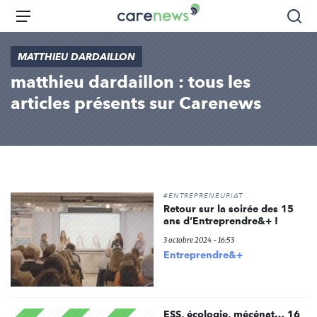
Aller
Carenews,
Menu
Rec
au
Le
contenu
média
MATTHIEU DARDAILLON
principal
des
matthieu dardaillon : tous les
acteurs
de
articles présents sur Carenews
l'engagement
#ENTREPRENEURIAT
Retour sur la soirée des 15
ans d’Entreprendre&+ !
3 octobre 2024 - 16:53
Entreprendre&+
ESS, écologie, mécénat… 16