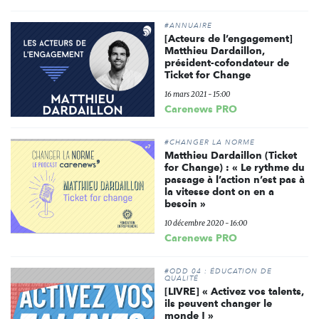
#ANNUAIRE
[Acteurs de l’engagement]
Matthieu Dardaillon,
président-cofondateur de
Ticket for Change
16 mars 2021 - 15:00
Carenews PRO
#CHANGER LA NORME
Matthieu Dardaillon (Ticket
for Change) : « Le rythme du
passage à l’action n’est pas à
la vitesse dont on en a
besoin »
10 décembre 2020 - 16:00
Carenews PRO
#ODD 04 : ÉDUCATION DE
QUALITÉ
[LIVRE] « Activez vos talents,
ils peuvent changer le
monde ! »