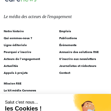
Le
média
des
Le média
des acteurs
de l'engagement
acteurs
de
Notre histoire
Emplois
l'engagement
Qui sommes-nous ?
Publications
Ligne éditoriale
Évènements
Pourquoi s'inscrire
Annuaire des solutions RSE
Acteurs de l'engagement
S'inscrire aux newsletters
Actualités
Journalistes et rédacteurs
Appels à projets
Contact
Mission RSE
Le kit média Carenews
Groupe AEF
Salut c'est nous...
AEF info
les Cookies !