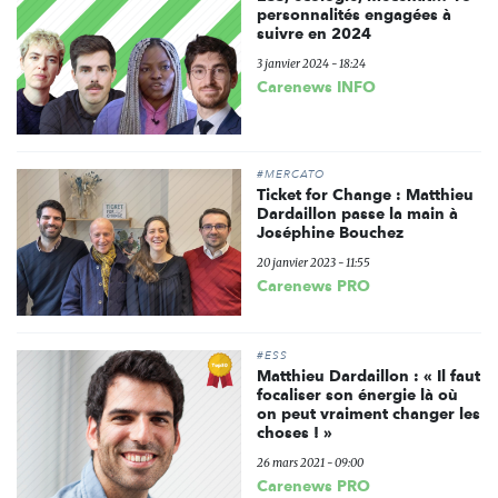
personnalités engagées à
suivre en 2024
3 janvier 2024 - 18:24
Carenews INFO
#MERCATO
Ticket for Change : Matthieu
Dardaillon passe la main à
Joséphine Bouchez
20 janvier 2023 - 11:55
Carenews PRO
#ESS
Matthieu Dardaillon : « Il faut
focaliser son énergie là où
on peut vraiment changer les
choses ! »
26 mars 2021 - 09:00
Carenews PRO