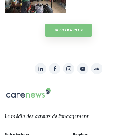
AFFICHER PLUS
LinkedIn
Facebook
Instagram
YouTube
Soundcloud
Suivez-
nous
Carenews,
sur:
Le
média
des
Le média
des acteurs
de l'engagement
acteurs
de
Notre histoire
Emplois
l'engagement