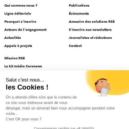
Qui sommes-nous ?
Publications
Ligne éditoriale
Évènements
Pourquoi s'inscrire
Annuaire des solutions RSE
Acteurs de l'engagement
S'inscrire aux newsletters
Actualités
Journalistes et rédacteurs
Appels à projets
Contact
Mission RSE
Le kit média Carenews
Groupe AEF
Salut c'est nous...
AEF info
les Cookies !
Novethic
On a attendu d'être sûrs que le contenu de
PRODURABLE
ce site vous intéresse avant de vous
Inclusiv Day
déranger, mais on aimerait bien vous accompagner pendant votre
visite...
C'est OK pour vous ?
CGV
Données personnelles
Mentions légales
2025-2026 Tout droits réservés
Consentements certifiés par