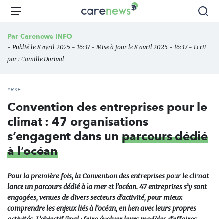
Aller
Carenews,
Menu
Rec
au
Le
contenu
média
Par
Carenews INFO
principal
des
- Publié le 8 avril 2025 - 16:37 - Mise à jour le 8 avril 2025 - 16:37 - Ecrit
acteurs
par :
Camille Dorival
de
l'engagement
#RSE
Convention des entreprises pour le
climat : 47 organisations
s’engagent dans un
parcours dédié
à l’océan
Pour la première fois, la Convention des entreprises pour le climat
lance un parcours dédié à la mer et l’océan. 47 entreprises s’y sont
engagées, venues de divers secteurs d’activité, pour mieux
comprendre les enjeux liés à l’océan, en lien avec leurs propres