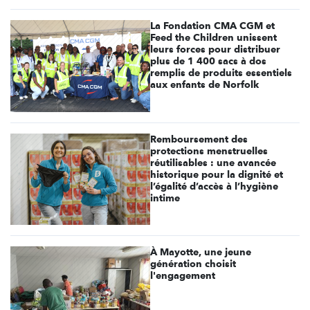
La Fondation CMA CGM et
Feed the Children unissent
leurs forces pour distribuer
plus de 1 400 sacs à dos
remplis de produits essentiels
aux enfants de Norfolk
Remboursement des
protections menstruelles
réutilisables : une avancée
historique pour la dignité et
l’égalité d’accès à l’hygiène
intime
À Mayotte, une jeune
génération choisit
l'engagement