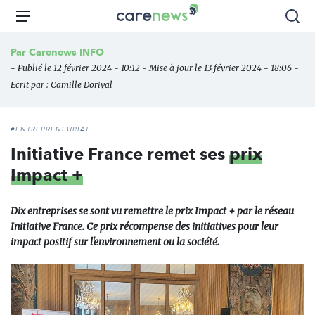
Aller
Carenews,
Menu
Rec
au
Le
contenu
média
Par
Carenews INFO
principal
des
- Publié le 12 février 2024 - 10:12 - Mise à jour le 13 février 2024 - 18:06 -
acteurs
Ecrit par :
Camille Dorival
de
l'engagement
#ENTREPRENEURIAT
Initiative France remet ses
prix
Impact +
Dix entreprises se sont vu remettre le prix Impact + par le réseau
Initiative France. Ce prix récompense des initiatives pour leur
impact positif sur l'environnement ou la société.