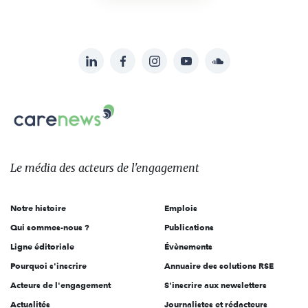
LinkedIn
Facebook
Instagram
YouTube
Soundcloud
Suivez-
nous
Carenews,
sur:
Le
média
des
Le média
des acteurs
de l'engagement
acteurs
de
Notre histoire
Emplois
l'engagement
Qui sommes-nous ?
Publications
Ligne éditoriale
Évènements
Pourquoi s'inscrire
Annuaire des solutions RSE
Acteurs de l'engagement
S'inscrire aux newsletters
Actualités
Journalistes et rédacteurs