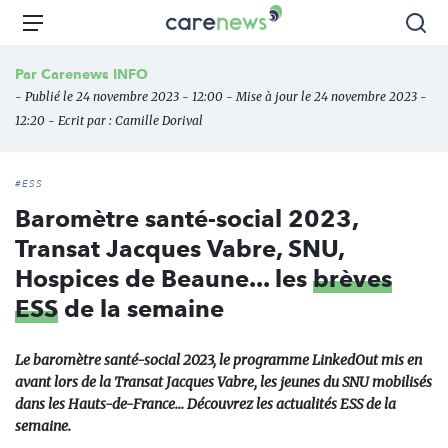
Aller
Carenews,
Menu
Rec
au
Le
contenu
média
Par
Carenews INFO
principal
des
- Publié le 24 novembre 2023 - 12:00 - Mise à jour le 24 novembre 2023 -
acteurs
12:20 - Ecrit par :
Camille Dorival
de
l'engagement
#ESS
Baromètre santé-social 2023,
Transat Jacques Vabre, SNU,
Hospices de Beaune... les
brèves
ESS
de la semaine
Le baromètre santé-social 2023, le programme LinkedOut mis en
avant lors de la Transat Jacques Vabre, les jeunes du SNU mobilisés
dans les Hauts-de-France… Découvrez les actualités ESS de la
semaine.