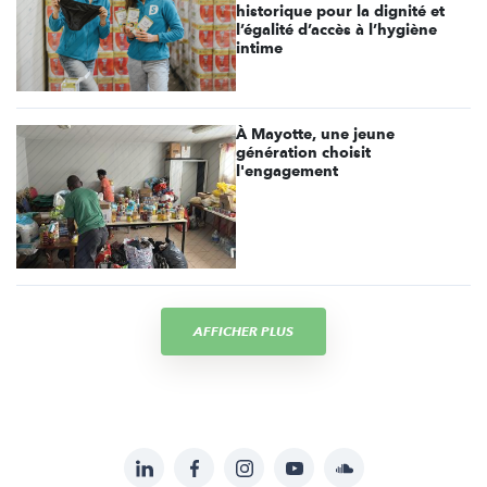
historique pour la dignité et
l’égalité d’accès à l’hygiène
intime
À Mayotte, une jeune
génération choisit
l'engagement
AFFICHER PLUS
LinkedIn
Facebook
Instagram
YouTube
Soundcloud
Suivez-