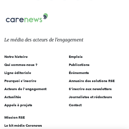
nous
Carenews,
sur:
Le
média
des
Le média
des acteurs
de l'engagement
acteurs
de
Notre histoire
Emplois
l'engagement
Qui sommes-nous ?
Publications
Ligne éditoriale
Évènements
Pourquoi s'inscrire
Annuaire des solutions RSE
Acteurs de l'engagement
S'inscrire aux newsletters
Actualités
Journalistes et rédacteurs
Appels à projets
Contact
Mission RSE
Le kit média Carenews